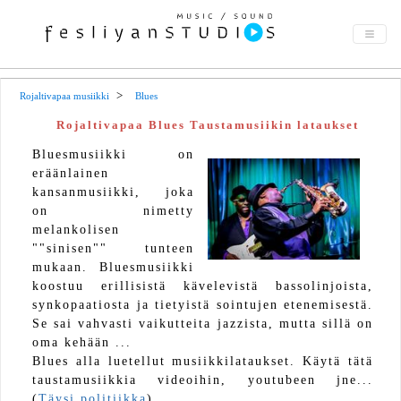
Rojaltivapaa musiikki
Blues
Rojaltivapaa Blues Taustamusiikin lataukset
Bluesmusiikki on
eräänlainen
kansanmusiikki, joka
on nimetty
melankolisen
""sinisen"" tunteen
mukaan. Bluesmusiikki
koostuu erillisistä kävelevistä bassolinjoista,
synkopaatiosta ja tietyistä sointujen etenemisestä.
Se sai vahvasti vaikutteita jazzista, mutta sillä on
oma kehään ...
Blues alla luetellut musiikkilataukset. Käytä tätä
taustamusiikkia videoihin, youtubeen jne...
(
Täysi politiikka
)