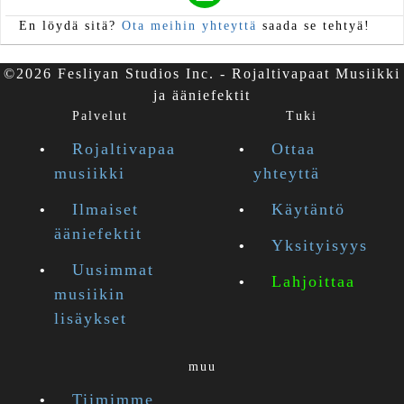
En löydä sitä?
Ota meihin yhteyttä
saada se tehtyä!
©2026 Fesliyan Studios Inc. - Rojaltivapaat Musiikki
ja ääniefektit
Palvelut
Tuki
Rojaltivapaa
Ottaa
musiikki
yhteyttä
Ilmaiset
Käytäntö
ääniefektit
Yksityisyys
Uusimmat
Lahjoittaa
musiikin
lisäykset
muu
Tiimimme