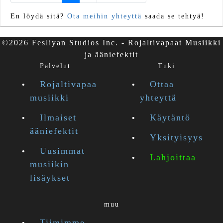
En löydä sitä?
Ota meihin yhteyttä
saada se tehtyä!
©2026 Fesliyan Studios Inc. - Rojaltivapaat Musiikki
ja ääniefektit
Palvelut
Tuki
Rojaltivapaa
Ottaa
musiikki
yhteyttä
Ilmaiset
Käytäntö
ääniefektit
Yksityisyys
Uusimmat
Lahjoittaa
musiikin
lisäykset
muu
Tiimimme