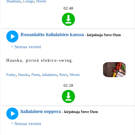
,
,
Maailman
Lounge
Meemi
02:48
Ruoanlaitto italialaisten kanssa
- kirjoittaja Steve Oxen
> Seuraa versiot
Hauska, pirteä elektro-swing.
,
,
,
,
,
Funky
Hauska
Pirteä
italialainen
Retro
Meemi
02:28
italialainen ooppera
- kirjoittaja Steve Oxen
> Seuraa versiot