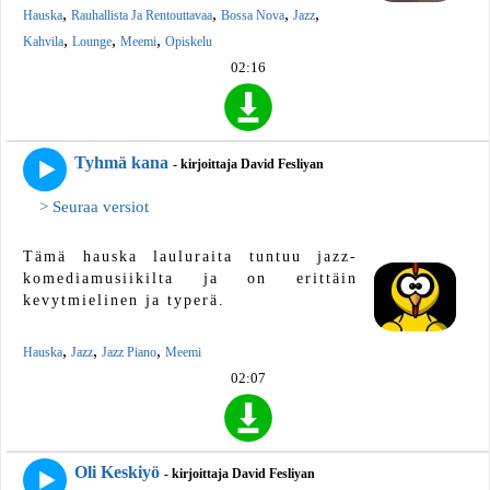
,
,
,
,
Hauska
Rauhallista Ja Rentouttavaa
Bossa Nova
Jazz
,
,
,
Kahvila
Lounge
Meemi
Opiskelu
02:16
Tyhmä kana
- kirjoittaja David Fesliyan
> Seuraa versiot
Tämä hauska lauluraita tuntuu jazz-
komediamusiikilta ja on erittäin
kevytmielinen ja typerä.
,
,
,
Hauska
Jazz
Jazz Piano
Meemi
02:07
Oli Keskiyö
- kirjoittaja David Fesliyan