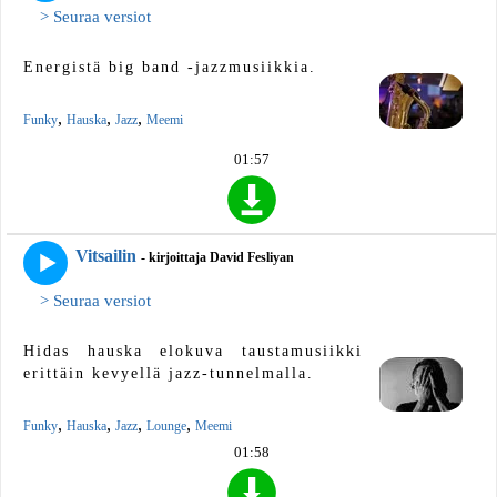
> Seuraa versiot
Energistä big band -jazzmusiikkia.
,
,
,
Funky
Hauska
Jazz
Meemi
01:57
Vitsailin
- kirjoittaja David Fesliyan
> Seuraa versiot
Hidas hauska elokuva taustamusiikki
erittäin kevyellä jazz-tunnelmalla.
,
,
,
,
Funky
Hauska
Jazz
Lounge
Meemi
01:58