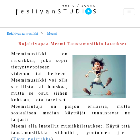
Rojaltivapaa musiikki
Meemi
Rojaltivapaa Meemi Taustamusiikin lataukset
Meemimusiikki on
musiikkia, joka sopii
tietyntyyppiseen
videoon tai hetkeen.
Meemimusiikki voi olla
surullista tai hauskaa,
mutta se osuu siihen
kohtaan, jota tarvitset.
Meemilauluja on paljon erilaisia, mutta
sosiaalisen median käyttäjät tunnustavat ne
laajasti.
Meemi alla luetellut musiikkilataukset. Käytä tätä
taustamusiikkia videoihin, youtubeen jne...
(
Täysi politiikka
)