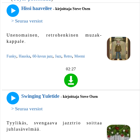
Hissi haaveilee
- kirjoittaja Steve Oxen
> Seuraa versiot
Unenomainen, retrohenkinen muzak-
kappale.
,
,
,
,
,
Funky
Hauska
60-luvun jazz
Jazz
Retro
Meemi
02:27
Swinging Yuletide
- kirjoittaja Steve Oxen
> Seuraa versiot
Tyylikäs, svengaava jazztrio soittaa
juhlasävelmää.