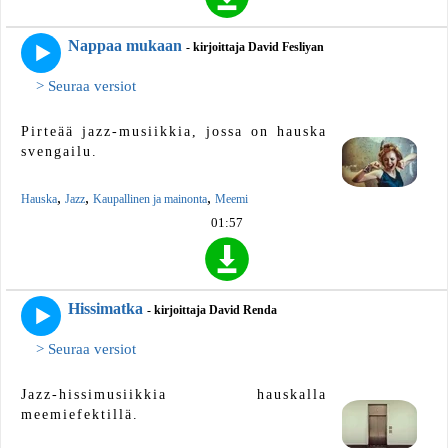
Nappaa mukaan
- kirjoittaja David Fesliyan
> Seuraa versiot
Pirteää jazz-musiikkia, jossa on hauska
svengailu.
,
,
,
Hauska
Jazz
Kaupallinen ja mainonta
Meemi
01:57
Hissimatka
- kirjoittaja David Renda
> Seuraa versiot
Jazz-hissimusiikkia hauskalla
meemiefektillä.