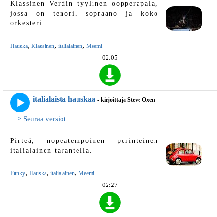
Klassinen Verdin tyylinen oopperapala,
jossa on tenori, sopraano ja koko
orkesteri.
,
,
,
Hauska
Klassinen
italialainen
Meemi
02:05
italialaista hauskaa
- kirjoittaja Steve Oxen
> Seuraa versiot
Pirteä, nopeatempoinen perinteinen
italialainen tarantella.
,
,
,
Funky
Hauska
italialainen
Meemi
02:27