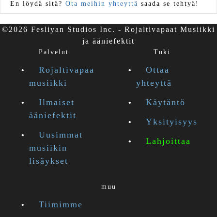
En löydä sitä?
Ota meihin yhteyttä
saada se tehtyä!
©2026 Fesliyan Studios Inc. - Rojaltivapaat Musiikki
ja ääniefektit
Palvelut
Tuki
Rojaltivapaa
Ottaa
musiikki
yhteyttä
Ilmaiset
Käytäntö
ääniefektit
Yksityisyys
Uusimmat
Lahjoittaa
musiikin
lisäykset
muu
Tiimimme