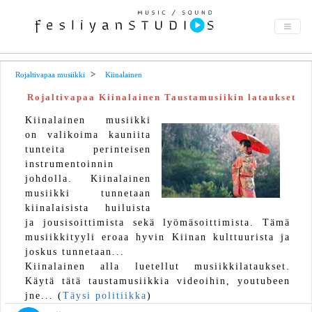
Rojaltivapaa musiikki
Kiinalainen
Rojaltivapaa Kiinalainen Taustamusiikin lataukset
Kiinalainen musiikki
on valikoima kauniita
tunteita perinteisen
instrumentoinnin
johdolla. Kiinalainen
musiikki tunnetaan
kiinalaisista huiluista
ja jousisoittimista sekä lyömäsoittimista. Tämä
musiikkityyli eroaa hyvin Kiinan kulttuurista ja
joskus tunnetaan...
Kiinalainen alla luetellut musiikkilataukset.
Käytä tätä taustamusiikkia videoihin, youtubeen
jne... (
Täysi politiikka
)