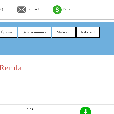
AQ
Contact
Faire un don
Épique
Bande-annonce
Motivant
Relaxant
 Renda
02:23