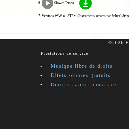
Slower Tempo
Versions WAV ou STEM (Instruments séparés par fichier) disp
©2026 Fe
Prestations de service
Musique libre de droits
Effets sonores gratuits
Derniers ajouts musicaux