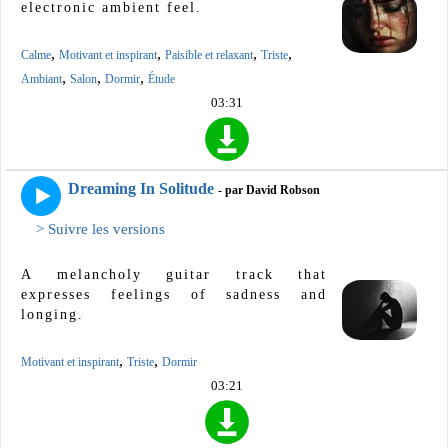
electronic ambient feel.
,
,
,
,
Calme
Motivant et inspirant
Paisible et relaxant
Triste
,
,
,
Ambiant
Salon
Dormir
Étude
03:31
Dreaming In Solitude
- par David Robson
> Suivre les versions
A melancholy guitar track that
expresses feelings of sadness and
longing.
,
,
Motivant et inspirant
Triste
Dormir
03:21