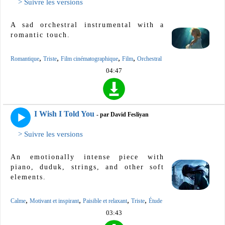
> Suivre les versions
A sad orchestral instrumental with a
romantic touch.
,
,
,
,
Romantique
Triste
Film cinématographique
Film
Orchestral
04:47
I Wish I Told You
- par David Fesliyan
> Suivre les versions
An emotionally intense piece with
piano, duduk, strings, and other soft
elements.
,
,
,
,
Calme
Motivant et inspirant
Paisible et relaxant
Triste
Étude
03:43