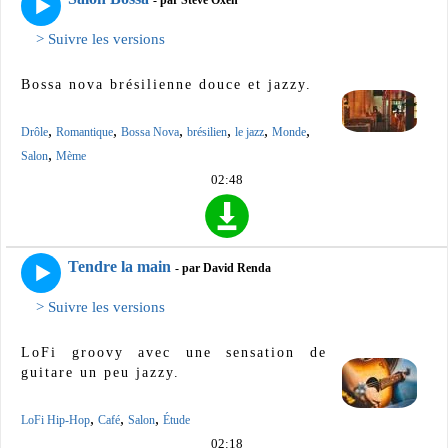
- par Steve Oxen
> Suivre les versions
Bossa nova brésilienne douce et jazzy.
,
,
,
,
,
,
Drôle
Romantique
Bossa Nova
brésilien
le jazz
Monde
,
Salon
Mème
02:48
Tendre la main
- par David Renda
> Suivre les versions
LoFi groovy avec une sensation de
guitare un peu jazzy.
,
,
,
LoFi Hip-Hop
Café
Salon
Étude
02:18