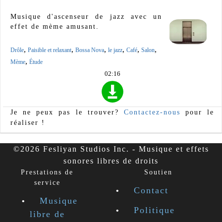
Musique d'ascenseur de jazz avec un
effet de mème amusant.
,
,
,
,
,
,
Drôle
Paisible et relaxant
Bossa Nova
le jazz
Café
Salon
,
Mème
Étude
02:16
Je ne peux pas le trouver?
Contactez-nous
pour le
réaliser !
©2026 Fesliyan Studios Inc. - Musique et effets
sonores libres de droits
Prestations de
Soutien
service
Contact
Musique
Politique
libre de