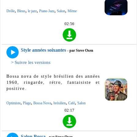
,
,
,
,
,
Drôle
Bleus
le jazz
Piano Jazz
Salon
Mème
02:56
Style années soixantes
- par Steve Oxen
> Suivre les versions
Bossa nova de style brésilien des années
1960, ringarde, rétro, fantaisiste et
positive.
,
,
,
,
,
Optimiste
Plage
Bossa Nova
brésilien
Café
Salon
02:17
Salon Bossa