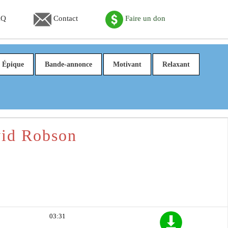
AQ
Contact
Faire un don
Épique
Bande-annonce
Motivant
Relaxant
vid Robson
03:31