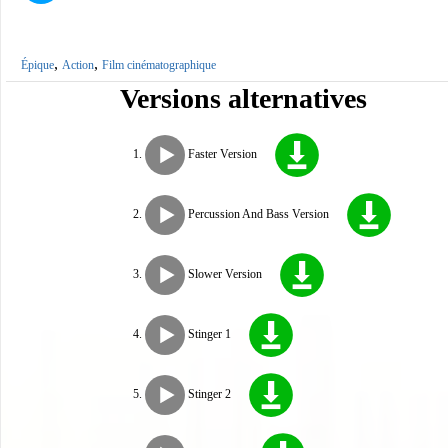
,
,
Épique
Action
Film cinématographique
Versions alternatives
Faster Version
Percussion And Bass Version
Slower Version
Stinger 1
Stinger 2