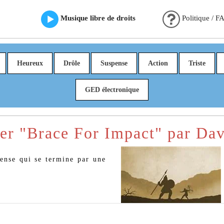
Musique libre de droits
Politique / F
Heureux
Drôle
Suspense
Action
Triste
GED électronique
er "Brace For Impact" par Da
ense qui se termine par une