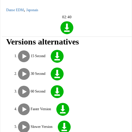
,
Danse EDM
Japonais
02:40
Versions alternatives
15 Second
30 Second
60 Second
Faster Version
Slower Version