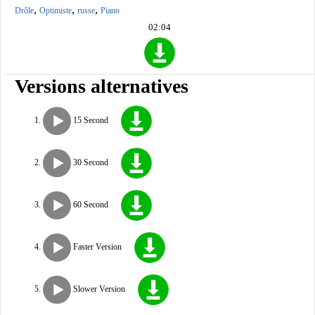
,
,
,
Drôle
Optimiste
russe
Piano
02:04
Versions alternatives
15 Second
30 Second
60 Second
Faster Version
Slower Version