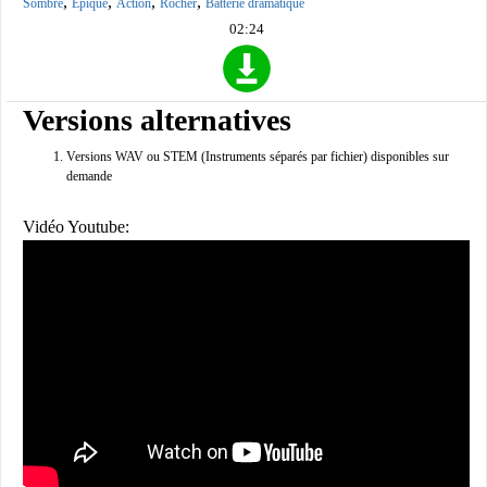
,
,
,
,
Sombre
Épique
Action
Rocher
Batterie dramatique
02:24
Versions alternatives
Versions WAV ou STEM (Instruments séparés par fichier) disponibles sur
demande
Vidéo Youtube: