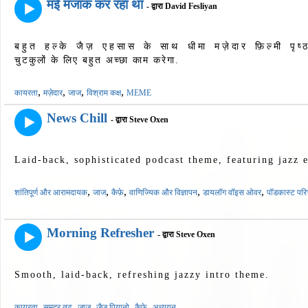
मई मजाक कर रहा था
- द्वारा David Fesliyan
बहुत हल्के जैज़ एहसास के साथ धीमा मज़ेदार फ़िल्मी पृ
चुटकुलों के लिए बहुत अच्छा काम करेगा.
,
,
,
,
कायरता
मज़ेदार
जाज
विश्राम कक्ष
MEME
News Chill
- द्वारा Steve Oxen
Laid-back, sophisticated podcast theme, featuring jazz e
,
,
,
,
,
शांतिपूर्ण और आरामदायक
जाज
कैफ़े
वाणिज्यिक और विज्ञापन
डायलॉग वॉइस ओवर
पॉडकास्ट पर
Morning Refresher
- द्वारा Steve Oxen
Smooth, laid-back, refreshing jazzy intro theme.
,
,
,
,
,
कायरता
समुद्र तट
जाज
जैज़ पियानो
कैफ़े
अध्ययन