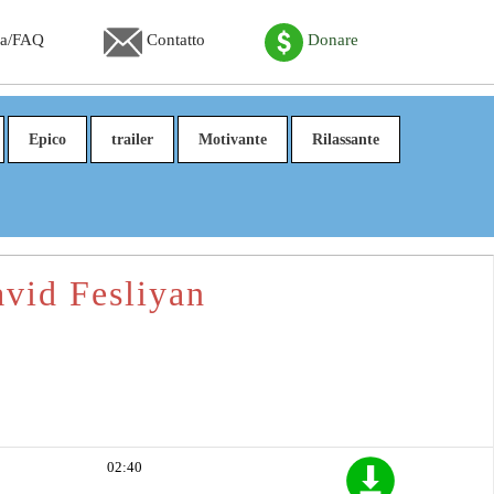
ca/FAQ
Contatto
Donare
Epico
trailer
Motivante
Rilassante
avid Fesliyan
02:40