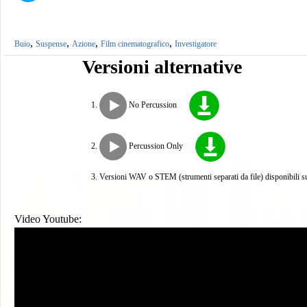
,
,
,
,
Buio
Suspense
Azione
Film cinematografico
Investigatore
Versioni alternative
No Percussion
Percussion Only
Versioni WAV o STEM (strumenti separati da file) disponibili su
Video Youtube: