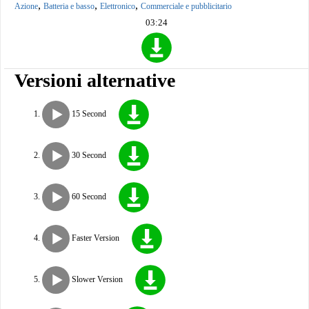
,
,
,
Azione
Batteria e basso
Elettronico
Commerciale e pubblicitario
03:24
Versioni alternative
15 Second
30 Second
60 Second
Faster Version
Slower Version