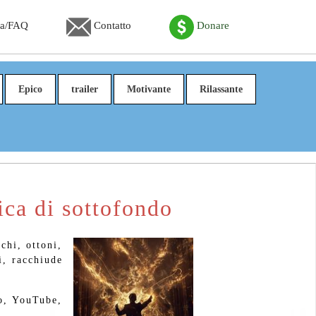
ca/FAQ
Contatto
Donare
Epico
trailer
Motivante
Rilassante
ica di sottofondo
chi, ottoni,
i, racchiude
eo, YouTube,