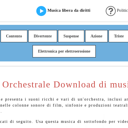
Musica libera da diritti
Politi
Contento
Divertente
Suspense
Azione
Triste
Elettronica per elettroerosione
ti Orchestrale Download di mus
 presenta i suoni ricchi e vari di un'orchestra, inclusi ar
 nelle colonne sonore di film, sinfonie e produzioni teatral
.
cati di seguito. Usa questa musica di sottofondo per vid