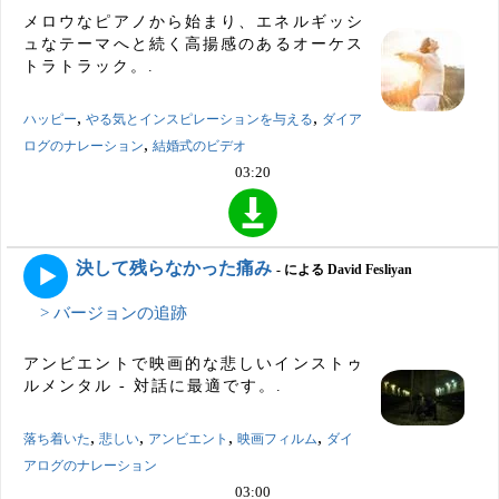
メロウなピアノから始まり、エネルギッシ
ュなテーマへと続く高揚感のあるオーケス
トラトラック。.
,
,
ハッピー
やる気とインスピレーションを与える
ダイア
,
ログのナレーション
結婚式のビデオ
03:20
決して残らなかった痛み
- による David Fesliyan
> バージョンの追跡
アンビエントで映画的な悲しいインストゥ
ルメンタル - 対話に最適です。.
,
,
,
,
落ち着いた
悲しい
アンビエント
映画フィルム
ダイ
アログのナレーション
03:00