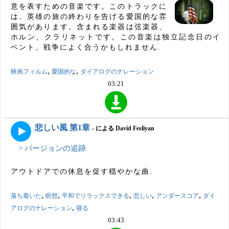
意を表すための音楽です。このトラックに
は、英雄の旅の終わりを告げる愛国的な雰
囲気があります。含まれる楽器は弦楽器、
ホルン、クラリネットです。この音楽は独立記念日のイ
ベント、戦争によく合うかもしれません.
,
,
映画フィルム
愛国的な
ダイアログのナレーション
03:21
悲しい風 第1章
- による David Fesliyan
> バージョンの追跡
アウトドアでの休息を促す穏やかな曲.
,
,
,
,
,
落ち着いた
瞑想
平和でリラックスできる
悲しい
アンダースコア
ダイ
,
アログのナレーション
寝る
03:43