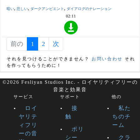
,
,
,
暗い
悲しい
ダークアンビエント
ダイアログのナレーション
02:11
前の
1
(current)
2
次
それを見つけることができません？
お問い合わせ
それ
を作ってもらうために！
©2026 Fesliyan Studios Inc. - ロイヤリティフリーの
音楽と効果音
サービス
サポート
他の
ロイ
接
私た
ヤリテ
触
ちのチ
ィフリ
ーム
ポリ
ーの音
シー
クラ