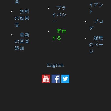
楽
イアン
プラ
無料
ト
イバシ
の効果
ー
ブロ
音
グ
寄付
最新
する
秘密
の音楽
のペー
追加
ジ
English