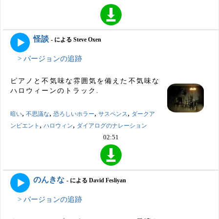
怪談
- による Steve Oxen
> バージョンの追跡
ピアノと不気味な雰囲気を備えた不気味な
ハロウィーンのトラック.
,
,
,
,
暗い
不思議な
恐ろしいホラー
サスペンス
ダークア
,
,
ンビエント
ハロウィン
ダイアログのナレーション
02:51
のんきな
- による David Fesliyan
> バージョンの追跡