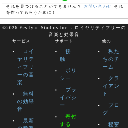
それを見つけることができません？
お問い合わせ
それ
を作ってもらうために！
©2026 Fesliyan Studios Inc. - ロイヤリティフリーの
音楽と効果音
サービス
サポート
他の
ロイ
接
私た
ヤリテ
触
ちのチ
ィフリ
ーム
ポリ
ーの音
シー
クラ
楽
イアン
プラ
無料
ト
イバシ
の効果
ー
ブロ
音
グ
寄付
最新
する
秘密