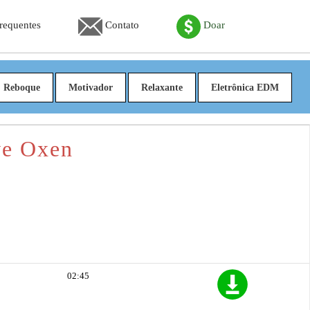
Frequentes
Contato
Doar
Reboque
Motivador
Relaxante
Eletrônica EDM
ve Oxen
02:45