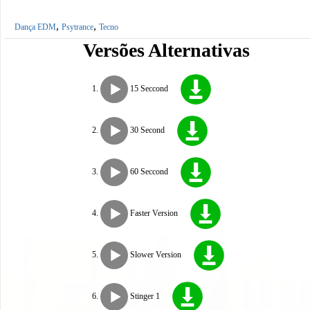
,
,
Dança EDM
Psytrance
Tecno
Versões Alternativas
15 Seccond
30 Second
60 Seccond
Faster Version
Slower Version
Stinger 1