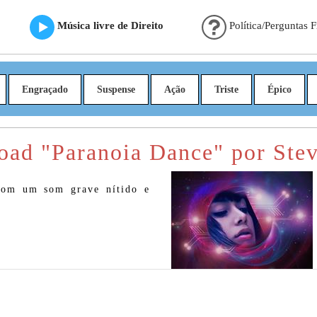
Música livre de Direito
Política/Perguntas 
Engraçado
Suspense
Ação
Triste
Épico
ad "Paranoia Dance" por Ste
 com um som grave nítido e