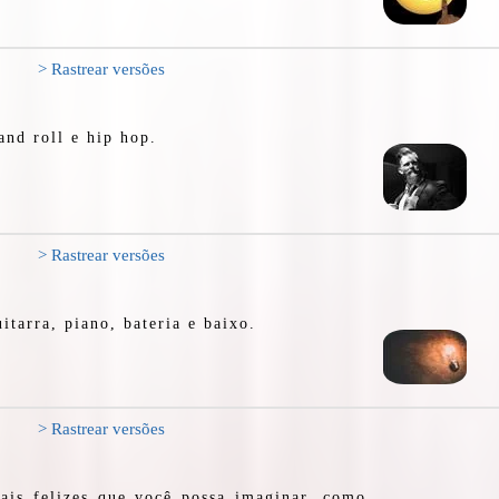
> Rastrear versões
and roll e hip hop.
> Rastrear versões
itarra, piano, bateria e baixo.
> Rastrear versões
is felizes que você possa imaginar, como