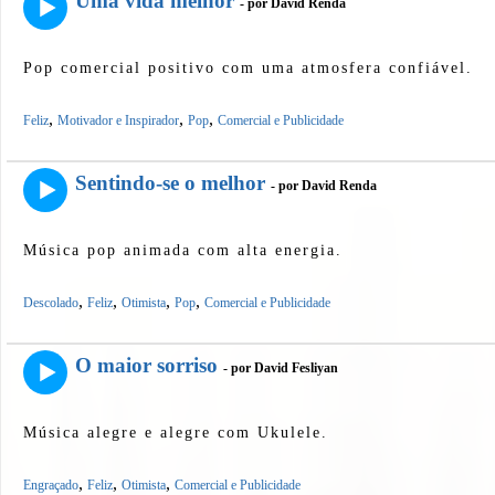
Uma vida melhor
- por David Renda
Pop comercial positivo com uma atmosfera confiável.
,
,
,
Feliz
Motivador e Inspirador
Pop
Comercial e Publicidade
Sentindo-se o melhor
- por David Renda
Música pop animada com alta energia.
,
,
,
,
Descolado
Feliz
Otimista
Pop
Comercial e Publicidade
O maior sorriso
- por David Fesliyan
Música alegre e alegre com Ukulele.
,
,
,
Engraçado
Feliz
Otimista
Comercial e Publicidade