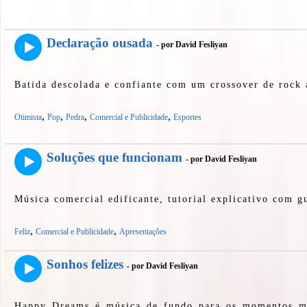
Declaração ousada
- por David Fesliyan
Batida descolada e confiante com um crossover de rock 
,
,
,
,
Otimista
Pop
Pedra
Comercial e Publicidade
Esportes
Soluções que funcionam
- por David Fesliyan
Música comercial edificante, tutorial explicativo com gu
,
,
Feliz
Comercial e Publicidade
Apresentações
Sonhos felizes
- por David Fesliyan
Happy Dreams é música de fundo para os momentos ma