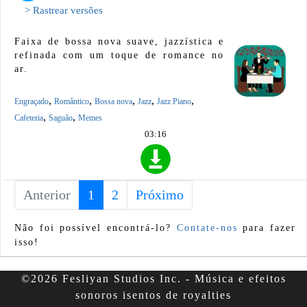
> Rastrear versões
Faixa de bossa nova suave, jazzística e
refinada com um toque de romance no
ar.
,
,
,
,
,
Engraçado
Romântico
Bossa nova
Jazz
Jazz Piano
,
,
Cafeteria
Saguão
Memes
03:16
Anterior
1
(current)
2
Próximo
Não foi possível encontrá-lo?
Contate-nos
para fazer
isso!
©2026 Fesliyan Studios Inc. - Música e efeitos
sonoros isentos de royalties