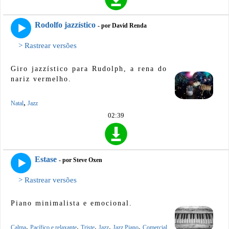
Rodolfo jazzístico
- por David Renda
> Rastrear versões
Giro jazzístico para Rudolph, a rena do
nariz vermelho.
,
Natal
Jazz
02:39
Estase
- por Steve Oxen
> Rastrear versões
Piano minimalista e emocional.
,
,
,
,
,
Calma
Pacífico e relaxante
Triste
Jazz
Jazz Piano
Comercial