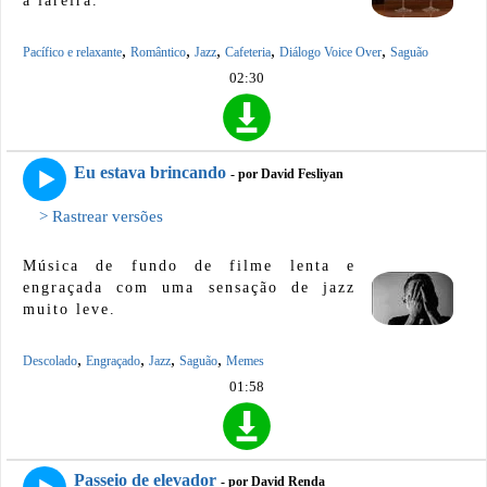
à lareira.
,
,
,
,
,
Pacífico e relaxante
Romântico
Jazz
Cafeteria
Diálogo Voice Over
Saguão
02:30
Eu estava brincando
- por David Fesliyan
> Rastrear versões
Música de fundo de filme lenta e
engraçada com uma sensação de jazz
muito leve.
,
,
,
,
Descolado
Engraçado
Jazz
Saguão
Memes
01:58
Passeio de elevador
- por David Renda