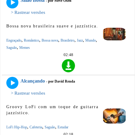
Salão Bossa
- por Steve Oxen
> Rastrear versões
Bossa nova brasileira suave e jazzística.
,
,
,
,
,
,
Engraçado
Romântico
Bossa nova
Brasileiro
Jazz
Mundo
,
Saguão
Memes
02:48
Alcançando
- por David Renda
> Rastrear versões
Groovy LoFi com um toque de guitarra
jazzístico.
,
,
,
LoFi Hip-Hop
Cafeteria
Saguão
Estudar
02:18