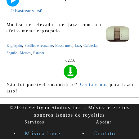
> Rastrear versões
Música de elevador de jazz com um
efeito meme engraçado.
,
,
,
,
,
Engraçado
Pacífico e relaxante
Bossa nova
Jazz
Cafeteria
,
,
Saguão
Memes
Estudar
02:16
Não foi possível encontrá-lo?
Contate-nos
para fazer
isso!
©2026 Fesliyan Studios Inc. - Música e efeitos
sonoros isentos de royalties
Serviços
Apoiar
Música livre
Contato