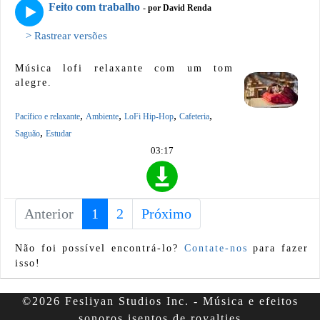
Feito com trabalho
- por David Renda
> Rastrear versões
Música lofi relaxante com um tom
alegre.
,
,
,
,
Pacífico e relaxante
Ambiente
LoFi Hip-Hop
Cafeteria
,
Saguão
Estudar
03:17
Anterior
1
(current)
2
Próximo
Não foi possível encontrá-lo?
Contate-nos
para fazer
isso!
©2026 Fesliyan Studios Inc. - Música e efeitos
sonoros isentos de royalties