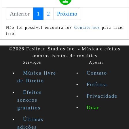
Anterior
1
(current)
2
Próximo
Não foi possível encontrá-lo?
Contate-nos
para fazer
isso!
©2026 Fesliyan Studios Inc. - Música e efeitos
sonoros isentos de royalties
Serviços
Apoiar
Música livre
Contato
de Direito
Política
Efeitos
Privacidade
sonoros
Doar
gratuitos
Últimas
adições