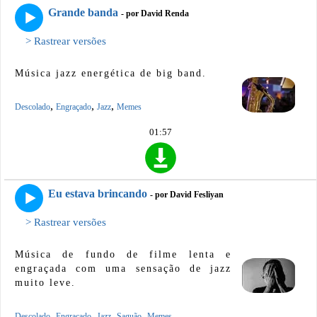
Grande banda
- por David Renda
> Rastrear versões
Música jazz energética de big band.
,
,
,
Descolado
Engraçado
Jazz
Memes
01:57
Eu estava brincando
- por David Fesliyan
> Rastrear versões
Música de fundo de filme lenta e
engraçada com uma sensação de jazz
muito leve.
,
,
,
,
Descolado
Engraçado
Jazz
Saguão
Memes