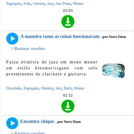
,
,
,
,
,
Engraçado
Feliz
Otimista
Jazz
Jazz Piano
Memes
03:03
A maneira como as coisas funcionavam
- por Steve Oxen
> Rastrear versões
Faixa otimista de jazz em modo menor
em estilo klezmer/cigano com solo
proeminente de clarinete e guitarra.
,
,
,
,
,
Descolado
Engraçado
Otimista
Jazz
Retrô
Memes
02:52
Encontro chique
- por Steve Oxen
> Rastrear versões