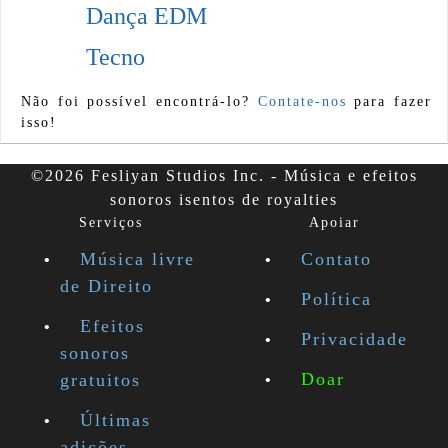
Dança EDM
Tecno
Não foi possível encontrá-lo?
Contate-nos
para fazer
isso!
©2026 Fesliyan Studios Inc. - Música e efeitos
sonoros isentos de royalties
Serviços
Apoiar
Música livre
Contato
de Direito
Política
Efeitos
Privacidade
sonoros
Doar
gratuitos
Últimas
adições