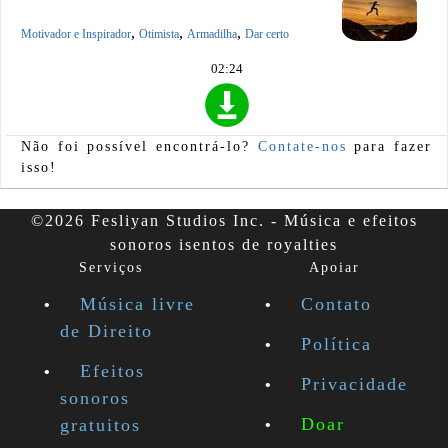
,
,
,
Motivador e Inspirador
Otimista
Armadilha
Dar certo
02:24
Não foi possível encontrá-lo?
Contate-nos
para fazer
isso!
©2026 Fesliyan Studios Inc. - Música e efeitos
sonoros isentos de royalties
Serviços
Apoiar
Música livre
Contato
de Direito
Política
Efeitos
Privacidade
sonoros
Doar
gratuitos