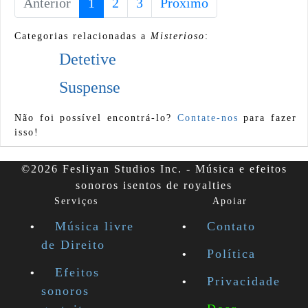
Anterior
1
(current)
2
3
Próximo
Categorias relacionadas a
Misterioso
:
Detetive
Suspense
Não foi possível encontrá-lo?
Contate-nos
para fazer
isso!
©2026 Fesliyan Studios Inc. - Música e efeitos
sonoros isentos de royalties
Serviços
Apoiar
Música livre
Contato
de Direito
Política
Efeitos
Privacidade
sonoros