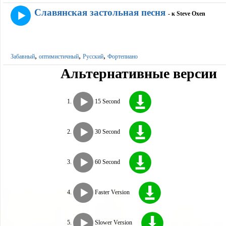
Славянская застольная песня
- к Steve Oxen
,
,
,
Забавный
оптимистичный
Русский
Фортепиано
Альтернативные версии
15 Second
30 Second
60 Second
Faster Version
Slower Version