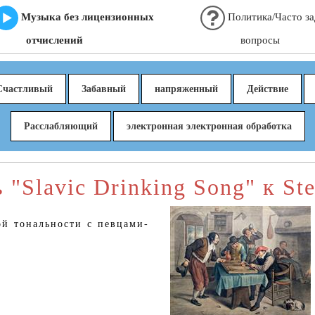
Музыка без лицензионных
Политика/Часто з
отчислений
вопросы
Счастливый
Забавный
напряженный
Действие
Расслабляющий
электронная электронная обработка
 "Slavic Drinking Song" к St
ой тональности с певцами-