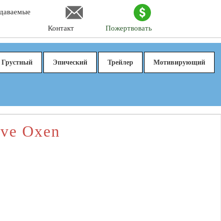
адаваемые
Контакт
Пожертвовать
Грустный
Эпический
Трейлер
Мотивирующий
eve Oxen