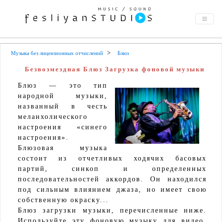
Музыка без лицензионных отчислений
Блюз
Безвозмездная Блюз Загрузка фоновой музыки
Блюз — это тип
народной музыки,
названный в честь
меланхолического
настроения «синего
настроения».
Блюзовая музыка
состоит из отчетливых ходячих басовых
партий, синкоп и определенных
последовательностей аккордов. Он находился
под сильным влиянием джаза, но имеет свою
собственную окраску...
Блюз загрузки музыки, перечисленные ниже.
Используйте эту фоновую музыку для видео,