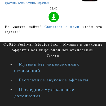
,
,
,
Грустный
Блюз
Страна
Народный
02:40
Не можете найти?
Связаться с нами
чтобы это
сделать!
©2026 Fesliyan Studios Inc. - Музыка и звуковые
эффекты без лицензионных отчислений
Услуги
Музыка без лицензионных
отчислений
Бесплатные звуковые эффекты
Последние музыкальные
дополнения