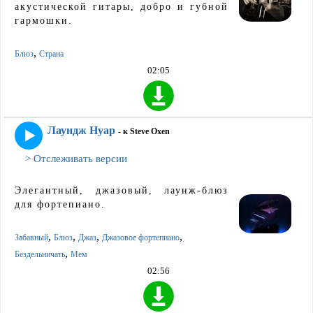
акустической гитары, добро и губной
гармошки.
,
Блюз
Страна
02:05
Лаундж Нуар
- к Steve Oxen
> Отслеживать версии
Элегантный, джазовый, лаунж-блюз
для фортепиано.
,
,
,
,
Забавный
Блюз
Джаз
Джазовое фортепиано
,
Бездельничать
Мем
02:56