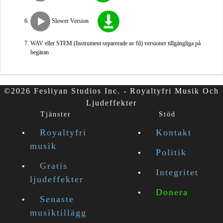
Slower Version
WAV eller STEM (Instrument separerade av fil) versioner tillgängliga på
begäran
©2026 Fesliyan Studios Inc. - Royaltyfri Musik Och
Ljudeffekter
Tjänster
Stöd
Royaltyfri
Kontakt
musik
Politik
Gratis
Integritet
ljudeffekter
Donera
Senaste
musiktillägg