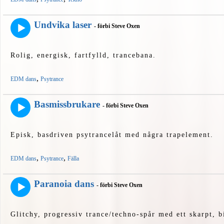
Undvika laser
- förbi Steve Oxen
Rolig, energisk, fartfylld, trancebana.
,
EDM dans
Psytrance
Basmissbrukare
- förbi Steve Oxen
Episk, basdriven psytrancelåt med några trapelement.
,
,
EDM dans
Psytrance
Fälla
Paranoia dans
- förbi Steve Oxen
Glitchy, progressiv trance/techno-spår med ett skarpt, b