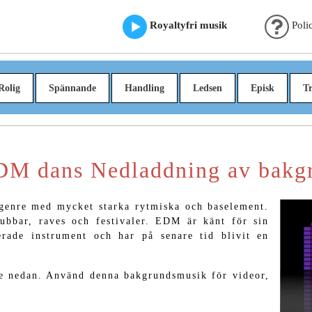
Royaltyfri musik
Poli
Rolig
Spännande
Handling
Ledsen
Episk
Tr
EDM dans Nedladdning av bakg
genre med mycket starka rytmiska och baselement.
bbar, raves och festivaler. EDM är känt för sin
erade instrument och har på senare tid blivit en
e nedan. Använd denna bakgrundsmusik för videor,