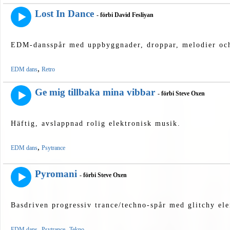
Lost In Dance
- förbi David Fesliyan
EDM-dansspår med uppbyggnader, droppar, melodier oc
,
EDM dans
Retro
Ge mig tillbaka mina vibbar
- förbi Steve Oxen
Häftig, avslappnad rolig elektronisk musik.
,
EDM dans
Psytrance
Pyromani
- förbi Steve Oxen
Basdriven progressiv trance/techno-spår med glitchy el
,
,
EDM dans
Psytrance
Tekno