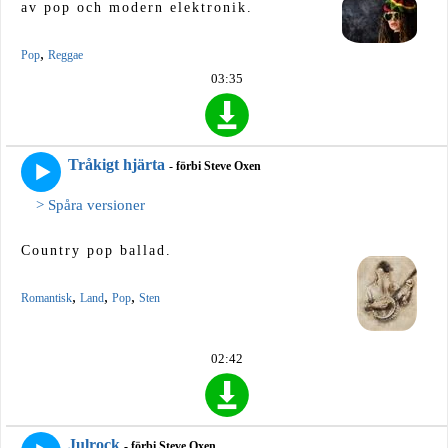
av pop och modern elektronik.
,
Pop
Reggae
03:35
Tråkigt hjärta
- förbi Steve Oxen
> Spåra versioner
Country pop ballad.
,
,
,
Romantisk
Land
Pop
Sten
02:42
Julrock
- förbi Steve Oxen