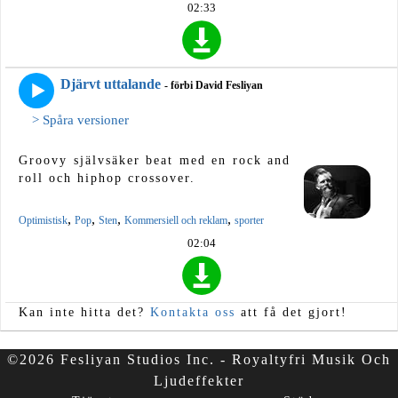
02:33
Djärvt uttalande
- förbi David Fesliyan
> Spåra versioner
Groovy självsäker beat med en rock and
roll och hiphop crossover.
,
,
,
,
Optimistisk
Pop
Sten
Kommersiell och reklam
sporter
02:04
Kan inte hitta det?
Kontakta oss
att få det gjort!
©2026 Fesliyan Studios Inc. - Royaltyfri Musik Och
Ljudeffekter