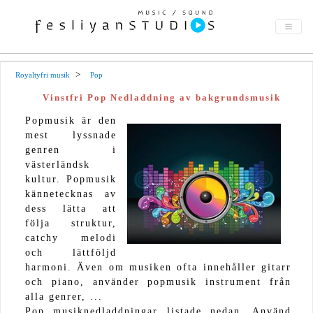
Royaltyfri musik
Pop
Vinstfri Pop Nedladdning av bakgrundsmusik
Popmusik är den
mest lyssnade
genren i
västerländsk
kultur. Popmusik
kännetecknas av
dess lätta att
följa struktur,
catchy melodi
och lättföljd
harmoni. Även om musiken ofta innehåller gitarr
och piano, använder popmusik instrument från
alla genrer, ...
Pop musiknedladdningar listade nedan. Använd