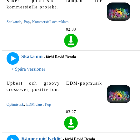
Säker popmusik lämpad för
kommersiella projekt.
,
,
Stinkande
Pop
Kommersiell och reklam
02:33
Skaka om
- förbi David Renda
> Spåra versioner
Upbeat och groovy EDM-popmusik
crossover, positiv ton.
,
,
Optimistisk
EDM dans
Pop
03:27
Känner mig lycklig
- förbi David Renda