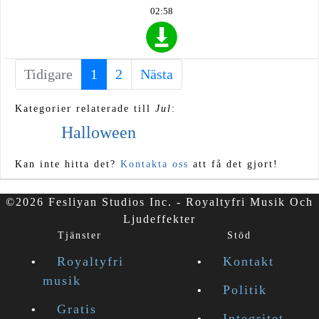
02:58
Tidigare
1
(current)
2
Nästa
Kategorier relaterade till
Jul
:
Halloween
Kan inte hitta det?
Kontakta oss
att få det gjort!
©2026 Fesliyan Studios Inc. - Royaltyfri Musik Och
Ljudeffekter
Tjänster
Stöd
Royaltyfri
Kontakt
musik
Politik
Gratis
Integritet