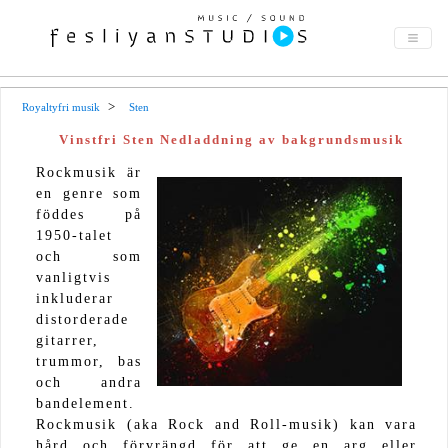
Royaltyfri musik
Sten
Vinstfri Sten Nedladdning av bakgrundsmusik
Rockmusik är
en genre som
föddes på
1950-talet
och som
vanligtvis
inkluderar
distorderade
gitarrer,
trummor, bas
och andra
bandelement.
Rockmusik (aka Rock and Roll-musik) kan vara
hård och förvrängd för att ge en arg eller