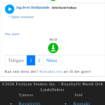
Jag lever fortfarande
- förbi David Fesliyan
> Spåra versioner
,
Sten
sporter
04:33
Tidigare
1
(current)
2
Nästa
Kan inte hitta det?
Kontakta oss
att få det gjort!
©2026 Fesliyan Studios Inc. - Royaltyfri Musik Och
Ljudeffekter
Tjänster
Stöd
Royaltyfri
Kontakt