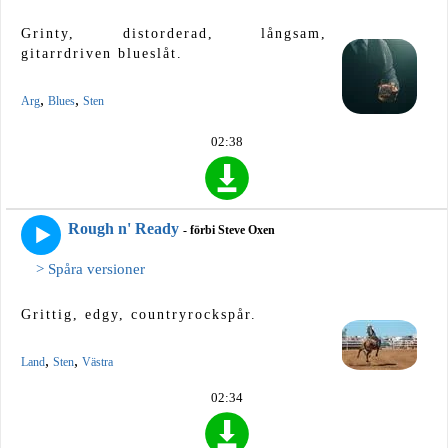
Grinty, distorderad, långsam,
gitarrdriven blueslåt.
,
,
Arg
Blues
Sten
02:38
Rough n' Ready
- förbi Steve Oxen
> Spåra versioner
Grittig, edgy, countryrockspår.
,
,
Land
Sten
Västra
02:34