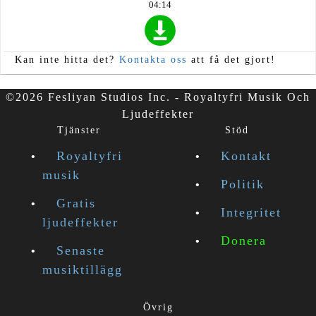
04:14
Kan inte hitta det?
Kontakta oss
att få det gjort!
©2026 Fesliyan Studios Inc. - Royaltyfri Musik Och
Ljudeffekter
Tjänster
Stöd
Royaltyfri
Kontakt
musik
Politik
Gratis
Integritet
ljudeffekter
Donera
Senaste
musiktillägg
Övrig