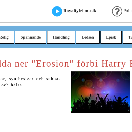
Royaltyfri musik
Poli
Rolig
Spännande
Handling
Ledsen
Episk
Tr
da ner "Erosion" förbi Harry 
or, synthesizer och subbas.
 och hälsa.