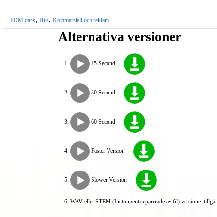
,
,
EDM dans
Hus
Kommersiell och reklam
Alternativa versioner
15 Second
30 Second
60 Second
Faster Version
Slower Version
WAV eller STEM (Instrument separerade av fil) versioner tillgä