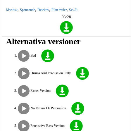
,
,
,
,
Mystisk
Spännande
Detektiv
Film trailer
Sci-Fi
03:28
Alternativa versioner
Bed
Drums And Percussion Only
Faster Version
No Drums Or Percussion
Percussive Bass Version