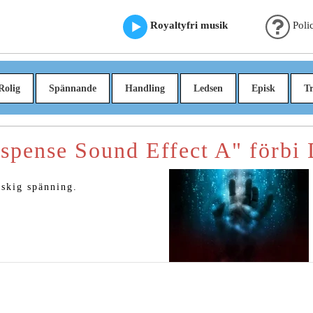
Royaltyfri musik
Poli
Rolig
Spännande
Handling
Ledsen
Episk
Tr
spense Sound Effect A" förbi 
äskig spänning.