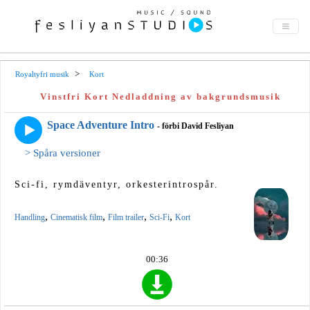
Royaltyfri musik
Kort
Vinstfri Kort Nedladdning av bakgrundsmusik
Space Adventure Intro
- förbi David Fesliyan
> Spåra versioner
Sci-fi, rymdäventyr, orkesterintrospår.
,
,
,
,
Handling
Cinematisk film
Film trailer
Sci-Fi
Kort
00:36