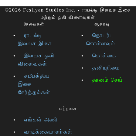
©2026 Fesliyan Studios Inc. - ராயல்டி இலவச இசை
மற்றும் ஒலி விளைவுகள்
சேவைகள்
ஆதரவு
ராயல்டி
தொடர்பு
இலவச இசை
கொள்ளவும்
இலவச ஒலி
கொள்கை
விளைவுகள்
தனியுரிமை
சமீபத்திய
தானம் செய்
இசை
சேர்த்தல்கள்
மற்றவை
எங்கள் அணி
வாடிக்கையாளர்கள்