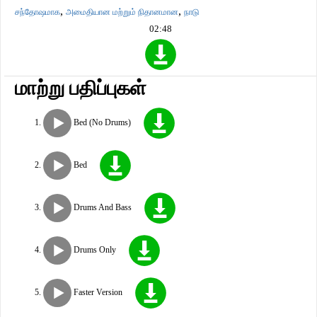
,
,
சந்தோஷமாக
அமைதியான மற்றும் நிதானமான
நாடு
02:48
மாற்று பதிப்புகள்
Bed (No Drums)
Bed
Drums And Bass
Drums Only
Faster Version