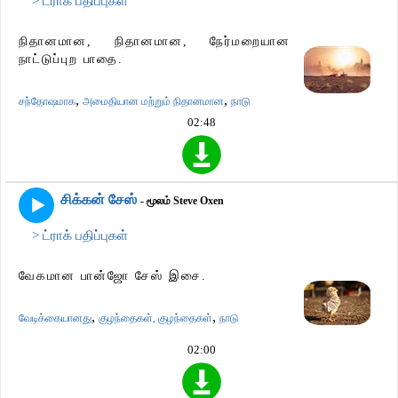
> ட்ராக் பதிப்புகள்
நிதானமான, நிதானமான, நேர்மறையான
நாட்டுப்புற பாதை.
,
,
சந்தோஷமாக
அமைதியான மற்றும் நிதானமான
நாடு
02:48
சிக்கன் சேஸ்
- மூலம் Steve Oxen
> ட்ராக் பதிப்புகள்
வேகமான பான்ஜோ சேஸ் இசை.
,
,
வேடிக்கையானது
குழந்தைகள், குழந்தைகள்
நாடு
02:00