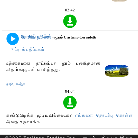
02:42
ரோலிங் ஹில்ஸ்
- மூலம் Cristiano Corradetti
> ட்ராக் பதிப்புகள்
உற்சாகமான நாட்டுப்புற ஜாம் பலவிதமான
கிதார்களுடன் வாசித்தது.
,
நாடு
மேற்கு
04:04
கண்டுபிடிக்க முடியவில்லையா?
எங்களை தொடர்பு கொள்ள
அதை உருவாக்க!