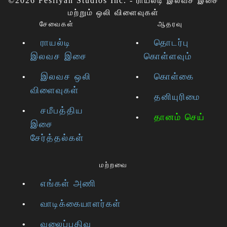
©2026 Fesliyan Studios Inc. - ராயல்டி இலவச இசை
மற்றும் ஒலி விளைவுகள்
சேவைகள்
ஆதரவு
ராயல்டி
தொடர்பு
இலவச இசை
கொள்ளவும்
இலவச ஒலி
கொள்கை
விளைவுகள்
தனியுரிமை
சமீபத்திய
தானம் செய்
இசை
சேர்த்தல்கள்
மற்றவை
எங்கள் அணி
வாடிக்கையாளர்கள்
வலைப்பதிவு