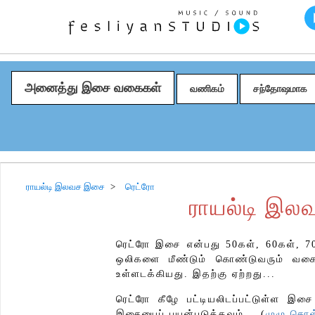
அனைத்து இசை வகைகள்
வணிகம்
சந்தோஷமாக
ராயல்டி இலவச இசை
ரெட்ரோ
ராயல்டி இல
ரெட்ரோ இசை என்பது 50கள், 60கள், 70
ஒலிகளை மீண்டும் கொண்டுவரும் வகையா
உள்ளடக்கியது. இதற்கு ஏற்றது...
ரெட்ரோ கீழே பட்டியலிடப்பட்டுள்ள இசை
இசையைப் பயன்படுத்தவும்... (
முழு கொ