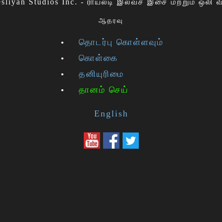
sliyan Studios Inc. - ராயல்டி இலவச இசை மற்றும் ஒலி 
ஆதரவு
தொடர்பு கொள்ளவும்
கொள்கை
தனியுரிமை
தானம் செய்
English