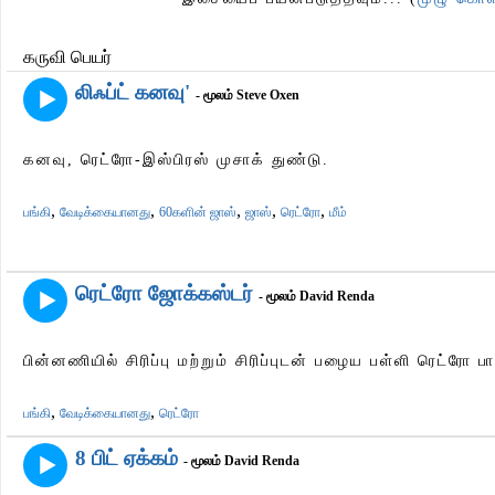
கருவி பெயர்
லிஃப்ட் கனவு'
- மூலம் Steve Oxen
கனவு, ரெட்ரோ-இஸ்பிரஸ் முசாக் துண்டு.
,
,
,
,
,
பங்கி
வேடிக்கையானது
60களின் ஜாஸ்
ஜாஸ்
ரெட்ரோ
மீம்
ரெட்ரோ ஜோக்கஸ்டர்
- மூலம் David Renda
பின்னணியில் சிரிப்பு மற்றும் சிரிப்புடன் பழைய பள்ளி ரெட்ரோ
,
,
பங்கி
வேடிக்கையானது
ரெட்ரோ
8 பிட் ஏக்கம்
- மூலம் David Renda