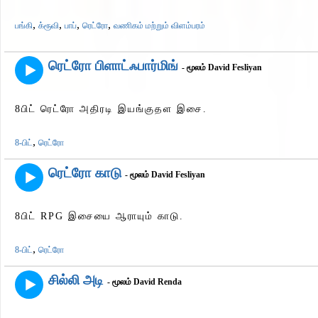
,
,
,
,
பங்கி
க்ரூவி
பாப்
ரெட்ரோ
வணிகம் மற்றும் விளம்பரம்
ரெட்ரோ பிளாட்ஃபார்மிங்
- மூலம் David Fesliyan
8பிட் ரெட்ரோ அதிரடி இயங்குதள இசை.
,
8-பிட்
ரெட்ரோ
ரெட்ரோ காடு
- மூலம் David Fesliyan
8பிட் RPG இசையை ஆராயும் காடு.
,
8-பிட்
ரெட்ரோ
சில்லி அடி
- மூலம் David Renda