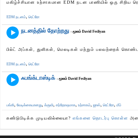
மகிழ்ச்சியான உற்சாகமான EDM நடன பாணியில் ஒரு சிறிய ரெ
,
EDM நடனம்
ரெட்ரோ
நடனத்தில் தோற்றது
- மூலம் David Fesliyan
பில்ட் அப்கள், துளிகள், மெலடிகள் மற்றும் பலவற்றைக் கொண்
,
EDM நடனம்
ரெட்ரோ
ஃபங்க்டாஸ்டிக்
- மூலம் David Fesliyan
,
,
,
,
,
,
,
பங்கி
வேடிக்கையானது
க்ரூவி
சந்தோஷமாக
உற்சாகம்
ஜாஸ்
ரெட்ரோ
மீம்
கண்டுபிடிக்க முடியவில்லையா?
எங்களை தொடர்பு கொள்ள
அதை