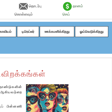
தொடர்பு
தானம்
கொள்ளவும்
செய்
காவியம்
டிரெய்லர்
ஊக்கமளிக்கிறது
ஓய்வெடுக்கிறது
விறக்கங்கள்
தாண்டுகளின்
் ஆகியவற்றை
்தப் பின்னணி