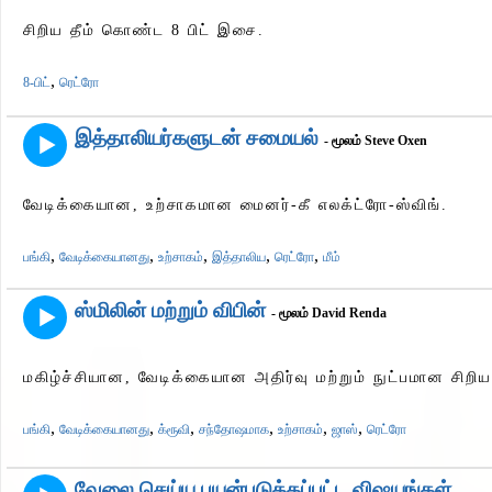
சிறிய தீம் கொண்ட 8 பிட் இசை.
,
8-பிட்
ரெட்ரோ
இத்தாலியர்களுடன் சமையல்
- மூலம் Steve Oxen
வேடிக்கையான, உற்சாகமான மைனர்-கீ எலக்ட்ரோ-ஸ்விங்.
,
,
,
,
,
பங்கி
வேடிக்கையானது
உற்சாகம்
இத்தாலிய
ரெட்ரோ
மீம்
ஸ்மிலின் மற்றும் விபின்
- மூலம் David Renda
மகிழ்ச்சியான, வேடிக்கையான அதிர்வு மற்றும் நுட்பமான சிற
,
,
,
,
,
,
பங்கி
வேடிக்கையானது
க்ரூவி
சந்தோஷமாக
உற்சாகம்
ஜாஸ்
ரெட்ரோ
வேலை செய்ய பயன்படுத்தப்பட்ட விஷயங்கள்