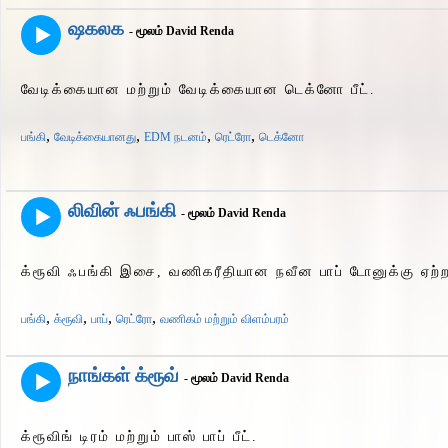
ஷகலக
- மூலம் David Renda
வேடிக்கையான மற்றும் வேடிக்கையான டெக்னோ பீட்.
,
,
,
,
பங்கி
வேடிக்கையானது
EDM நடனம்
ரெட்ரோ
டெக்னோ
லிவின் ஃபங்கி
- மூலம் David Renda
க்ரூவி ஃபங்கி இசை, வணிகரீதியான நவீன பாப் டோனுக்கு ஏற்ற
,
,
,
,
பங்கி
க்ரூவி
பாப்
ரெட்ரோ
வணிகம் மற்றும் விளம்பரம்
நாங்கள் க்ரூவ்
- மூலம் David Renda
க்ரூவிங் டிரம் மற்றும் பாஸ் பாப் பீட்.