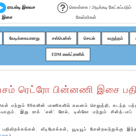
ராயல்டி இலவச
கொள்கை / அடிக்கடி கேட்கப்படும்
இசை
கேள்விகள்
வேடிக்கையானது
சஸ்பென்ஸ்
செயல்
வருத்தம்
EDM எலக்ட்ரானிக்
வசம் ரெட்ரோ பின்னணி இசை பதி
கள் மற்றும் 80களின் பாணிகளில் கவனம் செலுத்தி, கடந்த பத்
கும். இது ராக் 'என்' ரோல், டிஸ்கோ மற்றும் சின்த்-பாப
 பதிவிறக்கங்கள். வீடியோக்கள், யூடியூப் போன்றவற்றுக்கு இந
ள்கை
)