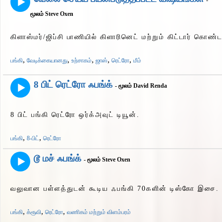
-
மூலம் Steve Oxen
கிளாஸ்மர்/ஜிப்சி பாணியில் கிளாரினெட் மற்றும் கிட்டார் கொண
,
,
,
,
,
பங்கி
வேடிக்கையானது
உற்சாகம்
ஜாஸ்
ரெட்ரோ
மீம்
8 பிட் ரெட்ரோ ஃபங்க்
- மூலம் David Renda
8 பிட் பங்கி ரெட்ரோ ஒர்க்அவுட் டியூன்.
,
,
பங்கி
8-பிட்
ரெட்ரோ
டூ மச் ஃபங்க்
- மூலம் Steve Oxen
வலுவான பள்ளத்துடன் கூடிய ஃபங்கி 70களின் டிஸ்கோ இசை.
,
,
,
பங்கி
க்ரூவி
ரெட்ரோ
வணிகம் மற்றும் விளம்பரம்