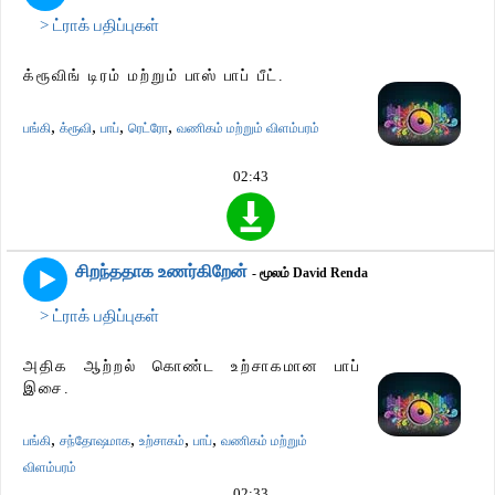
> ட்ராக் பதிப்புகள்
க்ரூவிங் டிரம் மற்றும் பாஸ் பாப் பீட்.
,
,
,
,
பங்கி
க்ரூவி
பாப்
ரெட்ரோ
வணிகம் மற்றும் விளம்பரம்
02:43
சிறந்ததாக உணர்கிறேன்
- மூலம் David Renda
> ட்ராக் பதிப்புகள்
அதிக ஆற்றல் கொண்ட உற்சாகமான பாப்
இசை.
,
,
,
,
பங்கி
சந்தோஷமாக
உற்சாகம்
பாப்
வணிகம் மற்றும்
விளம்பரம்
02:33