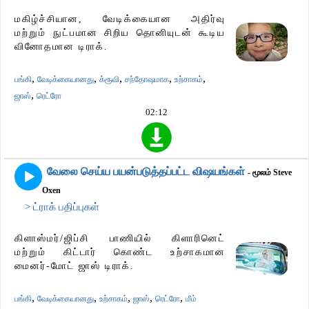
மகிழ்ச்சியான, வேடிக்கையான அதிர்வு
மற்றும் நுட்பமான சிறிய தொனியுடன் கூடிய
வினோதமான டிராக்.
,
,
,
,
,
பங்கி
வேடிக்கையானது
க்ரூவி
சந்தோஷமாக
உற்சாகம்
,
ஜாஸ்
ரெட்ரோ
02:12
வேலை செய்ய பயன்படுத்தப்பட்ட விஷயங்கள்
- மூலம் Steve
Oxen
> ட்ராக் பதிப்புகள்
கிளாஸ்மர்/ஜிப்சி பாணியில் கிளாரினெட்
மற்றும் கிட்டார் கொண்ட உற்சாகமான
மைனர்-மோட் ஜாஸ் டிராக்.
,
,
,
,
,
பங்கி
வேடிக்கையானது
உற்சாகம்
ஜாஸ்
ரெட்ரோ
மீம்