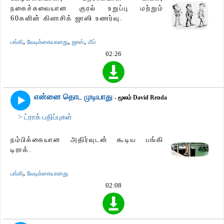
நகைச்சுவையான குரல் உறுப்பு மற்றும்
60களின் கிளாசிக் ஜாஸி உணர்வு.
,
,
,
பங்கி
வேடிக்கையானது
ஜாஸ்
மீம்
02:26
என்னை தொட முடியாது
- மூலம் David Renda
> ட்ராக் பதிப்புகள்
நம்பிக்கையான அதிர்வுடன் கூடிய பங்கி
டிராக்.
,
பங்கி
வேடிக்கையானது
02:08