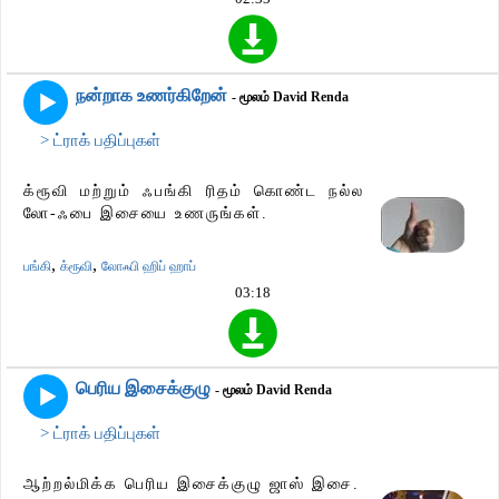
நன்றாக உணர்கிறேன்
- மூலம் David Renda
> ட்ராக் பதிப்புகள்
க்ரூவி மற்றும் ஃபங்கி ரிதம் கொண்ட நல்ல
லோ-ஃபை இசையை உணருங்கள்.
,
,
பங்கி
க்ரூவி
லோஃபி ஹிப் ஹாப்
03:18
பெரிய இசைக்குழு
- மூலம் David Renda
> ட்ராக் பதிப்புகள்
ஆற்றல்மிக்க பெரிய இசைக்குழு ஜாஸ் இசை.