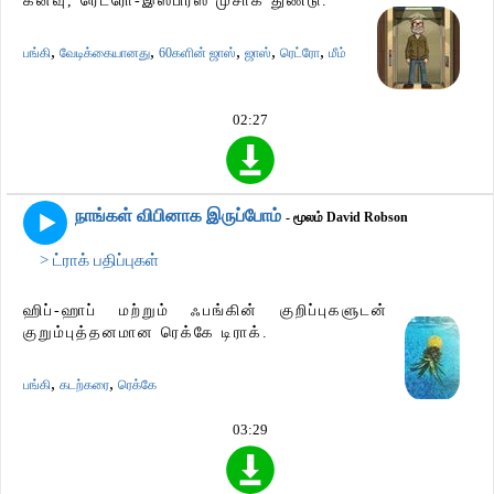
கனவு, ரெட்ரோ-இஸ்பிரஸ் முசாக் துண்டு.
,
,
,
,
,
பங்கி
வேடிக்கையானது
60களின் ஜாஸ்
ஜாஸ்
ரெட்ரோ
மீம்
02:27
நாங்கள் விபினாக இருப்போம்
- மூலம் David Robson
> ட்ராக் பதிப்புகள்
ஹிப்-ஹாப் மற்றும் ஃபங்கின் குறிப்புகளுடன்
குறும்புத்தனமான ரெக்கே டிராக்.
,
,
பங்கி
கடற்கரை
ரெக்கே
03:29