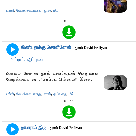
,
,
,
பங்கி
வேடிக்கையானது
ஜாஸ்
மீம்
01:57
கிண்டலுக்கு சொன்னேன்
- மூலம் David Fesliyan
> ட்ராக் பதிப்புகள்
மிகவும் லேசான ஜாஸ் உணர்வுடன் மெதுவான
வேடிக்கையான திரைப்பட பின்னணி இசை.
,
,
,
,
பங்கி
வேடிக்கையானது
ஜாஸ்
ஓய்வறை
மீம்
01:58
தயாராய் இரு
- மூலம் David Fesliyan