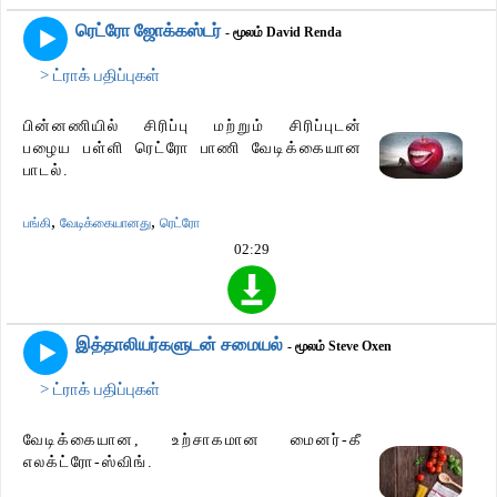
ரெட்ரோ ஜோக்கஸ்டர்
- மூலம் David Renda
> ட்ராக் பதிப்புகள்
பின்னணியில் சிரிப்பு மற்றும் சிரிப்புடன்
பழைய பள்ளி ரெட்ரோ பாணி வேடிக்கையான
பாடல்.
,
,
பங்கி
வேடிக்கையானது
ரெட்ரோ
02:29
இத்தாலியர்களுடன் சமையல்
- மூலம் Steve Oxen
> ட்ராக் பதிப்புகள்
வேடிக்கையான, உற்சாகமான மைனர்-கீ
எலக்ட்ரோ-ஸ்விங்.