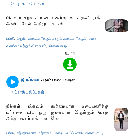
> ட்ராக் பதிப்புகள்
மிகவும் உற்சாகமான உணர்வுடன் க்ரூவி ராக்
அண்ட் ரோல் அறிமுக கருவி.
,
,
,
,
பங்கி
க்ரூவி
ஊக்கமளிக்கும் மற்றும் ஊக்கமளிக்கும்
பாறை
,
வணிகம் மற்றும் விளம்பரம்
விளையாட்டு
01:44
டூ ஃப்ளை
- மூலம் David Fesliyan
> ட்ராக் பதிப்புகள்
நீங்கள் மிகவும் கூர்மையாக உடையணிந்து
மற்றதை விட ஒரு குறையாக இருக்கும் போது
அந்த உணர்வுக்கான இசை.
,
,
,
,
,
பங்கி
சந்தோஷமாக
உற்சாகம்
பாறை
டெம்ப் டிராக்
விளையாட்டு