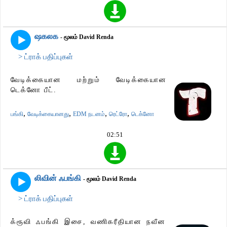
ஷகலக
- மூலம் David Renda
> ட்ராக் பதிப்புகள்
வேடிக்கையான மற்றும் வேடிக்கையான
டெக்னோ பீட்.
,
,
,
,
பங்கி
வேடிக்கையானது
EDM நடனம்
ரெட்ரோ
டெக்னோ
02:51
லிவின் ஃபங்கி
- மூலம் David Renda
> ட்ராக் பதிப்புகள்
க்ரூவி ஃபங்கி இசை, வணிகரீதியான நவீன