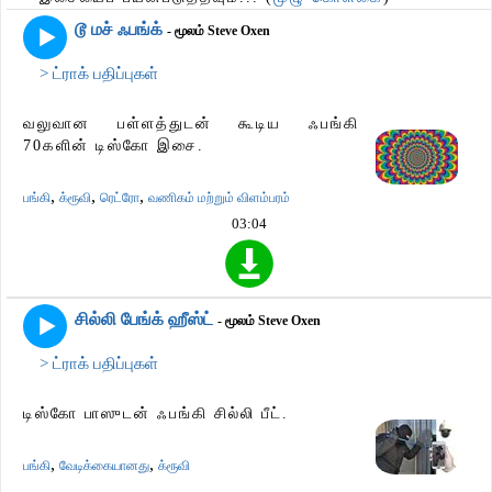
டூ மச் ஃபங்க்
- மூலம் Steve Oxen
> ட்ராக் பதிப்புகள்
வலுவான பள்ளத்துடன் கூடிய ஃபங்கி
70களின் டிஸ்கோ இசை.
,
,
,
பங்கி
க்ரூவி
ரெட்ரோ
வணிகம் மற்றும் விளம்பரம்
03:04
சில்லி பேங்க் ஹீஸ்ட்
- மூலம் Steve Oxen
> ட்ராக் பதிப்புகள்
டிஸ்கோ பாஸுடன் ஃபங்கி சில்லி பீட்.
,
,
பங்கி
வேடிக்கையானது
க்ரூவி