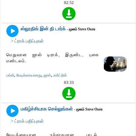
02:52
ஸ்லூதிங் இன் தி டார்க்
- மூலம் Steve Oxen
> ட்ராக் பதிப்புகள்
மெதுவான ஜாஸ் டிராக், இருண்ட, புகை
மண்டலம்.
,
,
,
பங்கி
வேடிக்கையானது
ஜாஸ்
கார்ட்டூன்
03:33
மகிழ்ச்சியாக செல்லுங்கள்
- மூலம் Steve Oxen
> ட்ராக் பதிப்புகள்
வேடிக்கையான, உற்சாகமான பாடல்,