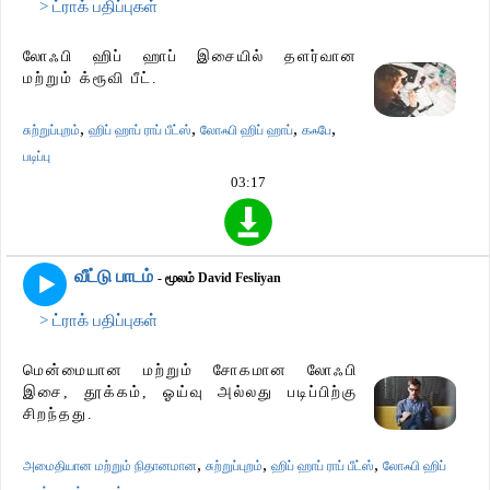
> ட்ராக் பதிப்புகள்
லோஃபி ஹிப் ஹாப் இசையில் தளர்வான
மற்றும் க்ரூவி பீட்.
,
,
,
,
சுற்றுப்புறம்
ஹிப் ஹாப் ராப் பீட்ஸ்
லோஃபி ஹிப் ஹாப்
கஃபே
படிப்பு
03:17
வீட்டு பாடம்
- மூலம் David Fesliyan
> ட்ராக் பதிப்புகள்
மென்மையான மற்றும் சோகமான லோஃபி
இசை, தூக்கம், ஓய்வு அல்லது படிப்பிற்கு
சிறந்தது.
,
,
,
அமைதியான மற்றும் நிதானமான
சுற்றுப்புறம்
ஹிப் ஹாப் ராப் பீட்ஸ்
லோஃபி ஹிப்