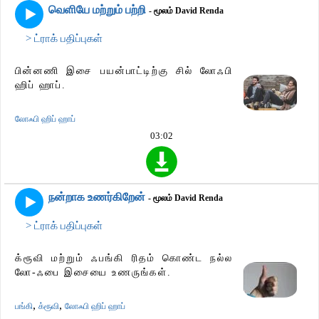
வெளியே மற்றும் பற்றி
- மூலம் David Renda
> ட்ராக் பதிப்புகள்
பின்னணி இசை பயன்பாட்டிற்கு சில் லோஃபி
ஹிப் ஹாப்.
லோஃபி ஹிப் ஹாப்
03:02
நன்றாக உணர்கிறேன்
- மூலம் David Renda
> ட்ராக் பதிப்புகள்
க்ரூவி மற்றும் ஃபங்கி ரிதம் கொண்ட நல்ல
லோ-ஃபை இசையை உணருங்கள்.
,
,
பங்கி
க்ரூவி
லோஃபி ஹிப் ஹாப்