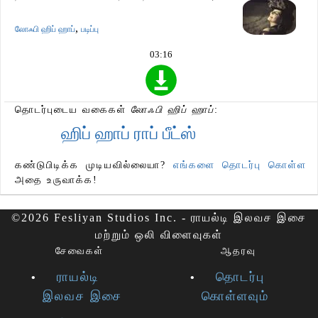
,
லோஃபி ஹிப் ஹாப்
படிப்பு
03:16
தொடர்புடைய வகைகள்
லோஃபி ஹிப் ஹாப்
:
ஹிப் ஹாப் ராப் பீட்ஸ்
கண்டுபிடிக்க முடியவில்லையா?
எங்களை தொடர்பு கொள்ள
அதை உருவாக்க!
©2026 Fesliyan Studios Inc. - ராயல்டி இலவச இசை
மற்றும் ஒலி விளைவுகள்
சேவைகள்
ஆதரவு
ராயல்டி
தொடர்பு
இலவச இசை
கொள்ளவும்