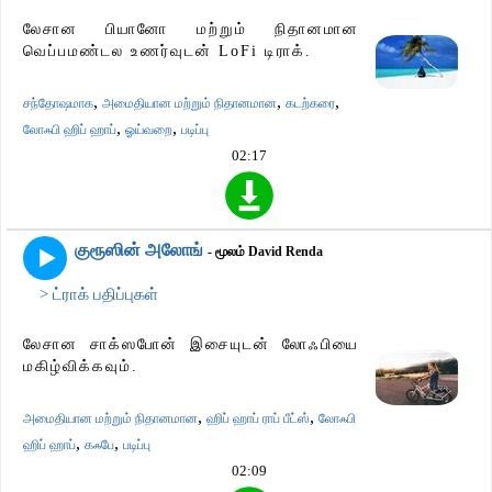
லேசான பியானோ மற்றும் நிதானமான
வெப்பமண்டல உணர்வுடன் LoFi டிராக்.
,
,
,
சந்தோஷமாக
அமைதியான மற்றும் நிதானமான
கடற்கரை
,
,
லோஃபி ஹிப் ஹாப்
ஓய்வறை
படிப்பு
02:17
குரூஸின் அலோங்
- மூலம் David Renda
> ட்ராக் பதிப்புகள்
லேசான சாக்ஸபோன் இசையுடன் லோஃபியை
மகிழ்விக்கவும்.
,
,
அமைதியான மற்றும் நிதானமான
ஹிப் ஹாப் ராப் பீட்ஸ்
லோஃபி
,
,
ஹிப் ஹாப்
கஃபே
படிப்பு
02:09