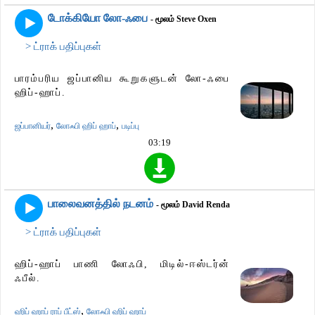
டோக்கியோ லோ-ஃபை
- மூலம் Steve Oxen
> ட்ராக் பதிப்புகள்
பாரம்பரிய ஜப்பானிய கூறுகளுடன் லோ-ஃபை
ஹிப்-ஹாப்.
,
,
ஜப்பானியர்
லோஃபி ஹிப் ஹாப்
படிப்பு
03:19
பாலைவனத்தில் நடனம்
- மூலம் David Renda
> ட்ராக் பதிப்புகள்
ஹிப்-ஹாப் பாணி லோஃபி, மிடில்-ஈஸ்டர்ன்
ஃபீல்.
,
ஹிப் ஹாப் ராப் பீட்ஸ்
லோஃபி ஹிப் ஹாப்