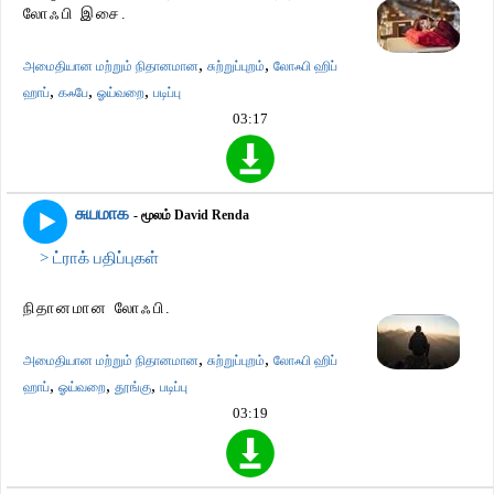
லோஃபி இசை.
,
,
அமைதியான மற்றும் நிதானமான
சுற்றுப்புறம்
லோஃபி ஹிப்
,
,
,
ஹாப்
கஃபே
ஓய்வறை
படிப்பு
03:17
சுயமாக
- மூலம் David Renda
> ட்ராக் பதிப்புகள்
நிதானமான லோஃபி.
,
,
அமைதியான மற்றும் நிதானமான
சுற்றுப்புறம்
லோஃபி ஹிப்
,
,
,
ஹாப்
ஓய்வறை
தூங்கு
படிப்பு
03:19