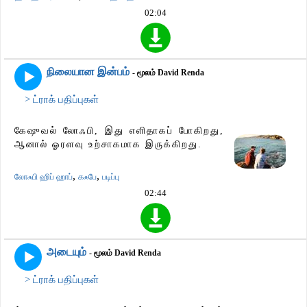
02:04
நிலையான இன்பம்
- மூலம் David Renda
> ட்ராக் பதிப்புகள்
கேஷுவல் லோஃபி, இது எளிதாகப் போகிறது,
ஆனால் ஓரளவு உற்சாகமாக இருக்கிறது.
,
,
லோஃபி ஹிப் ஹாப்
கஃபே
படிப்பு
02:44
அடையும்
- மூலம் David Renda
> ட்ராக் பதிப்புகள்