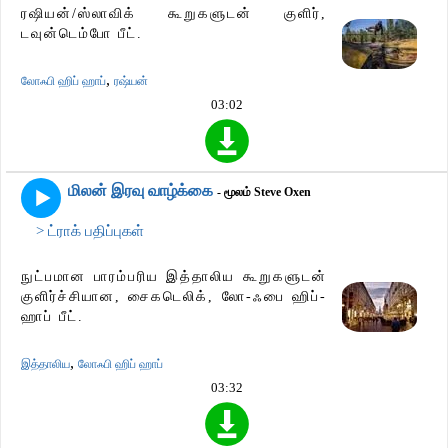
ரஷியன்/ஸ்லாவிக் கூறுகளுடன் குளிர்,
டவுன்டெம்போ பீட்.
,
லோஃபி ஹிப் ஹாப்
ரஷ்யன்
03:02
மிலன் இரவு வாழ்க்கை
- மூலம் Steve Oxen
> ட்ராக் பதிப்புகள்
நுட்பமான பாரம்பரிய இத்தாலிய கூறுகளுடன்
குளிர்ச்சியான, சைகடெலிக், லோ-ஃபை ஹிப்-
ஹாப் பீட்.
,
இத்தாலிய
லோஃபி ஹிப் ஹாப்
03:32