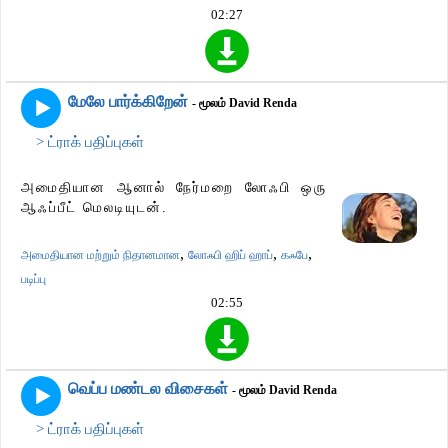
02:27
மேலே பார்க்கிறேன்
- மூலம் David Renda
> ட்ராக் பதிப்புகள்
அமைதியான ஆனால் நேர்மறை லோஃபி ஒரு
ஆஃப்பீட் மெலடியுடன்.
,
,
,
அமைதியான மற்றும் நிதானமான
லோஃபி ஹிப் ஹாப்
கஃபே
படிப்பு
02:55
வெப்ப மண்டல விசைகள்
- மூலம் David Renda
> ட்ராக் பதிப்புகள்