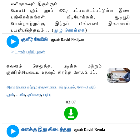
எளிதாகவும் இருக்கும்.
லோஃபி ஹிப் ஹாப் கீழே பட்டியலிடப்பட்டுள்ள இசை
பதிவிறக்கங்கள். வீடியோக்கள், யூடியூப்
போன்றவற்றுக்கு இந்தப் பின்னணி இசையைப்
பயன்படுத்தவும்... (
முழு கொள்கை
)
குளிர் கேமிங்
- மூலம் David Fesliyan
> ட்ராக் பதிப்புகள்
கவனம் செலுத்த, படிக்க மற்றும்
குளிர்ச்சியடைய உதவும் சிறந்த லோஃபி பீட்.
,
,
அமைதியான மற்றும் நிதானமான
சுற்றுப்புறம்
லோஃபி ஹிப்
,
,
,
ஹாப்
கஃபே
ஓய்வறை
படிப்பு
03:07
எனக்கு இது கிடைத்தது
- மூலம் David Renda