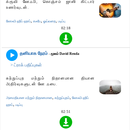
க்ரூவி லோஃபி, கொஞ்சம் ஜாஸி கிட்டார்
உணர்வுடன்.
,
,
,
லோஃபி ஹிப் ஹாப்
கஃபே
ஓய்வறை
படிப்பு
02:18
தனியாக நேரம்
- மூலம் David Renda
> ட்ராக் பதிப்புகள்
சுற்றுப்புற மற்றும் நிதானமான தியான
அதிர்வுகளுடன் லோ ஃபை.
,
,
அமைதியான மற்றும் நிதானமான
சுற்றுப்புறம்
லோஃபி ஹிப்
,
ஹாப்
படிப்பு
02:51