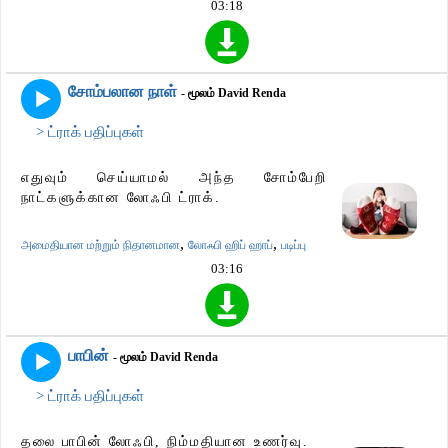
03:18
சோம்பலான நாள்
- மூலம் David Renda
> ட்ராக் பதிப்புகள்
எதுவும் செய்யாமல் அந்த சோம்பேறி
நாட்களுக்கான லோஃபி ட்ராக்.
,
,
அமைதியான மற்றும் நிதானமான
லோஃபி ஹிப் ஹாப்
படிப்பு
03:16
பாபின்
- மூலம் David Renda
> ட்ராக் பதிப்புகள்
தலை பாபின் லோஃபி, நிம்மதியான உணர்வு.