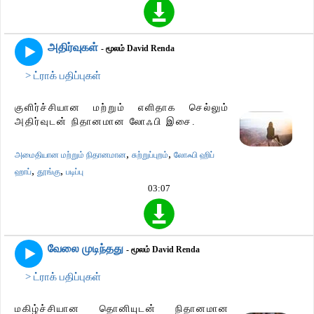
அதிர்வுகள்
- மூலம் David Renda
> ட்ராக் பதிப்புகள்
குளிர்ச்சியான மற்றும் எளிதாக செல்லும்
அதிர்வுடன் நிதானமான லோஃபி இசை.
,
,
அமைதியான மற்றும் நிதானமான
சுற்றுப்புறம்
லோஃபி ஹிப்
,
,
ஹாப்
தூங்கு
படிப்பு
03:07
வேலை முடிந்தது
- மூலம் David Renda
> ட்ராக் பதிப்புகள்
மகிழ்ச்சியான தொனியுடன் நிதானமான