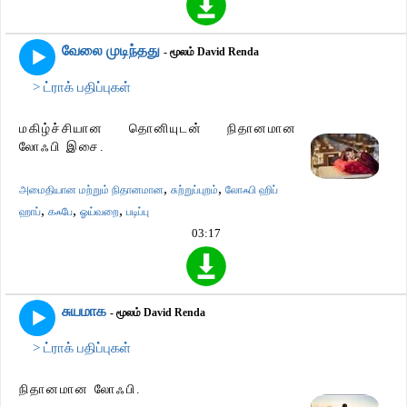
வேலை முடிந்தது
- மூலம் David Renda
> ட்ராக் பதிப்புகள்
மகிழ்ச்சியான தொனியுடன் நிதானமான
லோஃபி இசை.
,
,
அமைதியான மற்றும் நிதானமான
சுற்றுப்புறம்
லோஃபி ஹிப்
,
,
,
ஹாப்
கஃபே
ஓய்வறை
படிப்பு
03:17
சுயமாக
- மூலம் David Renda
> ட்ராக் பதிப்புகள்
நிதானமான லோஃபி.