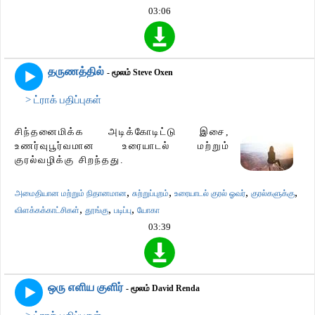
03:06
தருணத்தில்
- மூலம் Steve Oxen
> ட்ராக் பதிப்புகள்
சிந்தனைமிக்க அடிக்கோடிட்டு இசை,
உணர்வுபூர்வமான உரையாடல் மற்றும்
குரல்வழிக்கு சிறந்தது.
,
,
,
,
அமைதியான மற்றும் நிதானமான
சுற்றுப்புறம்
உரையாடல் குரல் ஓவர்
குரல்களுக்கு
,
,
,
விளக்கக்காட்சிகள்
தூங்கு
படிப்பு
யோகா
03:39
ஒரு எளிய குளிர்
- மூலம் David Renda