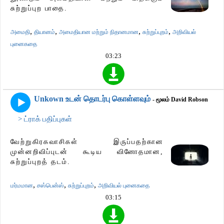
சுற்றுப்புற பாதை.
,
,
,
,
அமைதி
தியானம்
அமைதியான மற்றும் நிதானமான
சுற்றுப்புறம்
அறிவியல்
புனைகதை
03:23
Unkown உடன் தொடர்பு கொள்ளவும்
- மூலம் David Robson
> ட்ராக் பதிப்புகள்
வேற்றுகிரகவாசிகள் இருப்பதற்கான
முன்னறிவிப்புடன் கூடிய வினோதமான,
சுற்றுப்புறத் தடம்.
,
,
,
மர்மமான
சஸ்பென்ஸ்
சுற்றுப்புறம்
அறிவியல் புனைகதை
03:15