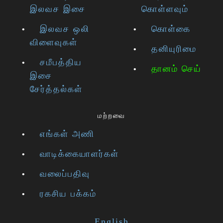
இலவச இசை
கொள்ளவும்
இலவச ஒலி
கொள்கை
விளைவுகள்
தனியுரிமை
சமீபத்திய
தானம் செய்
இசை
சேர்த்தல்கள்
மற்றவை
எங்கள் அணி
வாடிக்கையாளர்கள்
வலைப்பதிவு
ரகசிய பக்கம்
English