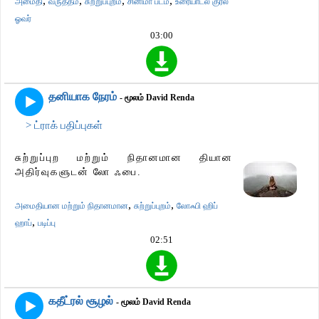
,
,
,
,
அமைதி
வருத்தம்
சுற்றுப்புறம்
சினிமா படம்
உரையாடல் குரல்
ஓவர்
03:00
தனியாக நேரம்
- மூலம் David Renda
> ட்ராக் பதிப்புகள்
சுற்றுப்புற மற்றும் நிதானமான தியான
அதிர்வுகளுடன் லோ ஃபை.
,
,
அமைதியான மற்றும் நிதானமான
சுற்றுப்புறம்
லோஃபி ஹிப்
,
ஹாப்
படிப்பு
02:51
கதீட்ரல் சூழல்
- மூலம் David Renda