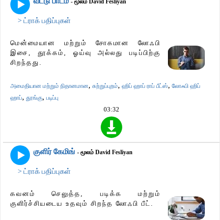
வீட்டு பாடம்
- மூலம் David Fesliyan
> ட்ராக் பதிப்புகள்
மென்மையான மற்றும் சோகமான லோஃபி
இசை, தூக்கம், ஓய்வு அல்லது படிப்பிற்கு
சிறந்தது.
,
,
,
அமைதியான மற்றும் நிதானமான
சுற்றுப்புறம்
ஹிப் ஹாப் ராப் பீட்ஸ்
லோஃபி ஹிப்
,
,
ஹாப்
தூங்கு
படிப்பு
03:32
குளிர் கேமிங்
- மூலம் David Fesliyan
> ட்ராக் பதிப்புகள்
கவனம் செலுத்த, படிக்க மற்றும்
குளிர்ச்சியடைய உதவும் சிறந்த லோஃபி பீட்.