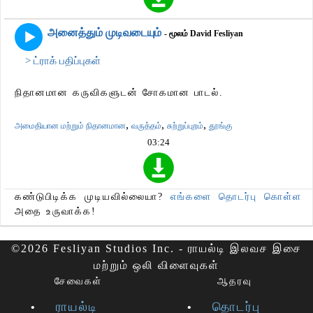
அனைத்தும் முடிவடையும்
- மூலம் David Fesliyan
> ட்ராக் பதிப்புகள்
நிதானமான கருவிகளுடன் சோகமான பாடல்.
,
,
,
அமைதியான மற்றும் நிதானமான
வருத்தம்
சுற்றுப்புறம்
தூங்கு
03:24
கண்டுபிடிக்க முடியவில்லையா?
எங்களை தொடர்பு கொள்ள
அதை உருவாக்க!
©2026 Fesliyan Studios Inc. - ராயல்டி இலவச இசை
மற்றும் ஒலி விளைவுகள்
சேவைகள்
ஆதரவு
ராயல்டி
தொடர்பு