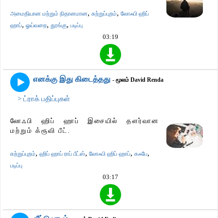
,
,
அமைதியான மற்றும் நிதானமான
சுற்றுப்புறம்
லோஃபி ஹிப்
,
,
,
ஹாப்
ஓய்வறை
தூங்கு
படிப்பு
03:19
எனக்கு இது கிடைத்தது
- மூலம் David Renda
> ட்ராக் பதிப்புகள்
லோஃபி ஹிப் ஹாப் இசையில் தளர்வான
மற்றும் க்ரூவி பீட்.
,
,
,
,
சுற்றுப்புறம்
ஹிப் ஹாப் ராப் பீட்ஸ்
லோஃபி ஹிப் ஹாப்
கஃபே
படிப்பு
03:17