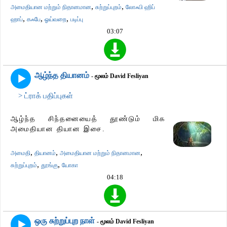
,
,
அமைதியான மற்றும் நிதானமான
சுற்றுப்புறம்
லோஃபி ஹிப்
,
,
,
ஹாப்
கஃபே
ஓய்வறை
படிப்பு
03:07
ஆழ்ந்த தியானம்
- மூலம் David Fesliyan
> ட்ராக் பதிப்புகள்
ஆழ்ந்த சிந்தனையைத் தூண்டும் மிக
அமைதியான தியான இசை.
,
,
,
அமைதி
தியானம்
அமைதியான மற்றும் நிதானமான
,
,
சுற்றுப்புறம்
தூங்கு
யோகா
04:18
ஒரு சுற்றுப்புற நாள்
- மூலம் David Fesliyan