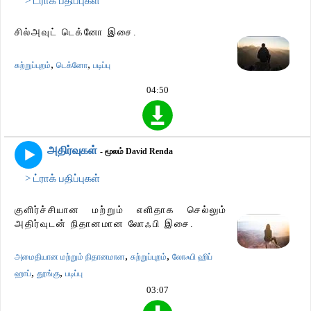
> ட்ராக் பதிப்புகள்
சில்அவுட் டெக்னோ இசை.
,
,
சுற்றுப்புறம்
டெக்னோ
படிப்பு
04:50
அதிர்வுகள்
- மூலம் David Renda
> ட்ராக் பதிப்புகள்
குளிர்ச்சியான மற்றும் எளிதாக செல்லும்
அதிர்வுடன் நிதானமான லோஃபி இசை.
,
,
அமைதியான மற்றும் நிதானமான
சுற்றுப்புறம்
லோஃபி ஹிப்
,
,
ஹாப்
தூங்கு
படிப்பு
03:07