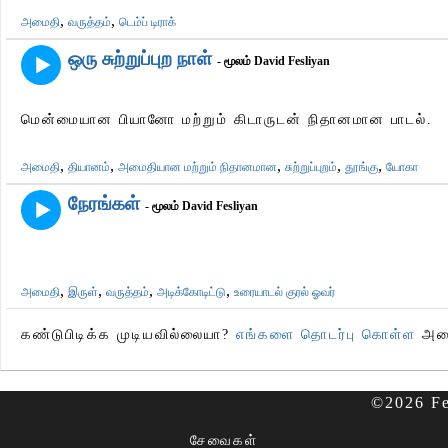
,
,
அமைதி
வருத்தம்
டெம்ப் டிராக்
ஒரு சுற்றுப்புற நாள்
- மூலம் David Fesliyan
மென்மையான பியானோ மற்றும் கிடாருடன் நிதானமான பாடல்.
,
,
,
,
,
அமைதி
தியானம்
அமைதியான மற்றும் நிதானமான
சுற்றுப்புறம்
தூங்கு
யோகா
நேரங்கள்
- மூலம் David Fesliyan
,
,
,
,
அமைதி
இருள்
வருத்தம்
அடிக்கோடிட்டு
உரையாடல் குரல் ஓவர்
கண்டுபிடிக்க முடியவில்லையா?
எங்களை தொடர்பு கொள்ள
அதை
©2026 Fe
சேவைகள்