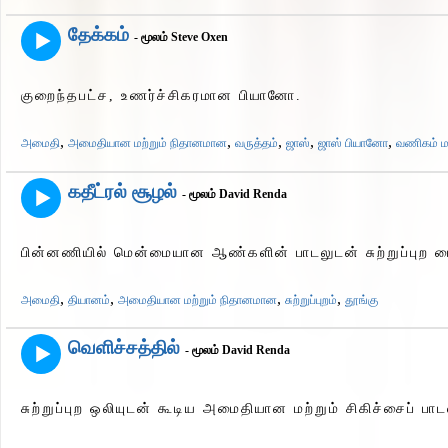
தேக்கம்
- மூலம் Steve Oxen
குறைந்தபட்ச, உணர்ச்சிகரமான பியானோ.
,
,
,
,
,
அமைதி
அமைதியான மற்றும் நிதானமான
வருத்தம்
ஜாஸ்
ஜாஸ் பியானோ
வணிகம் மற
கதீட்ரல் சூழல்
- மூலம் David Renda
பின்னணியில் மென்மையான ஆண்களின் பாடலுடன் சுற்றுப்புற ம
,
,
,
,
அமைதி
தியானம்
அமைதியான மற்றும் நிதானமான
சுற்றுப்புறம்
தூங்கு
வெளிச்சத்தில்
- மூலம் David Renda
சுற்றுப்புற ஒலியுடன் கூடிய அமைதியான மற்றும் சிகிச்சைப் பாட