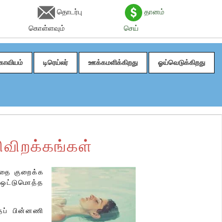
தொடர்பு
தானம்
கொள்ளவும்
செய்
காவியம்
டிரெய்லர்
ஊக்கமளிக்கிறது
ஓய்வெடுக்கிறது
விறக்கங்கள்
்தை குறைக்க
 ஒட்டுமொத்த
்தப் பின்னணி