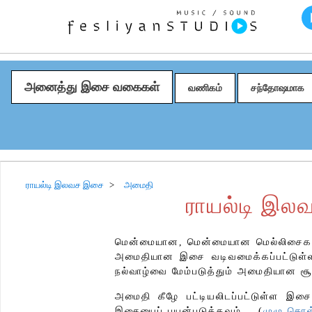
அனைத்து இசை வகைகள்
வணிகம்
சந்தோஷமாக
ராயல்டி இலவச இசை
அமைதி
ராயல்டி இல
மென்மையான, மென்மையான மெல்லிசைகள் ம
அமைதியான இசை வடிவமைக்கப்பட்டுள்ளத
நல்வாழ்வை மேம்படுத்தும் அமைதியான சூ
அமைதி கீழே பட்டியலிடப்பட்டுள்ள இசை 
இசையைப் பயன்படுத்தவும்... (
முழு கொ