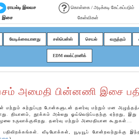
ராயல்டி இலவச
கொள்கை / அடிக்கடி கேட்கப்படும்
இசை
கேள்விகள்
வேடிக்கையானது
சஸ்பென்ஸ்
செயல்
வருத்தம்
EDM எலக்ட்ரானிக்
வசம் அமைதி பின்னணி இசை பதி
ற்றும் சுற்றுப்புற டோன்களுடன் தளர்வு மற்றும் மன அழுத்தத
ு. தியானம், தூக்கம் அல்லது ஓய்வெடுப்பதற்கு ஏற்றது, இது
ழலை உருவாக்குகிறது. தளர்வு மற்றும் அமைதியான கூறுகள்...
பதிவிறக்கங்கள். வீடியோக்கள், யூடியூப் போன்றவற்றுக்கு இந
ள்கை
)