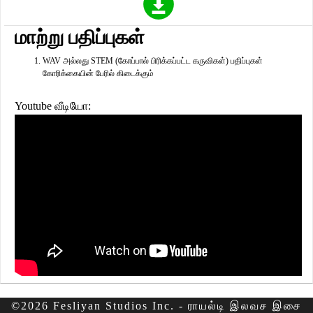
மாற்று பதிப்புகள்
WAV அல்லது STEM (கோப்பால் பிரிக்கப்பட்ட கருவிகள்) பதிப்புகள்
கோரிக்கையின் பேரில் கிடைக்கும்
Youtube வீடியோ:
©2026 Fesliyan Studios Inc. - ராயல்டி இலவச இசை