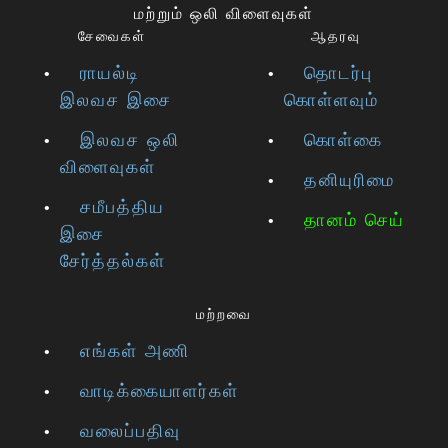
மற்றும் ஒலி விளைவுகள்
சேவைகள்
ஆதரவு
ராயல்டி
தொடர்பு
இலவச இசை
கொள்ளவும்
இலவச ஒலி
கொள்கை
விளைவுகள்
தனியுரிமை
சமீபத்திய
தானம் செய்
இசை
சேர்த்தல்கள்
மற்றவை
எங்கள் அணி
வாடிக்கையாளர்கள்
வலைப்பதிவு