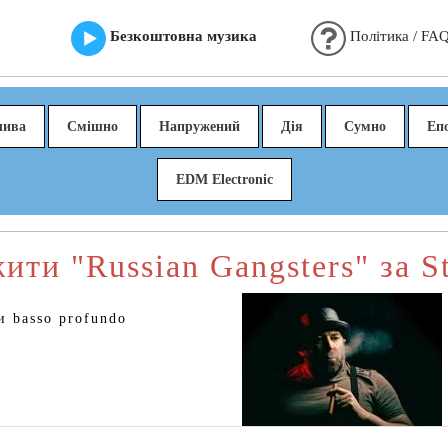
Безкоштовна музика
Політика / FA
лива
Смішно
Напружений
Дія
Сумно
Еп
EDM Electronic
ити "Russian Gangsters" за S
 basso profundo