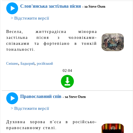
Слов'янська застільна пісня
- за Steve Oxen
> Відстежити версії
Весела, життєрадісна мінорна
застільна пісня з чоловіками-
співаками та фортепіано в тонкій
тональності.
,
,
Смішно
Бадьорий
російський
02:04
Православний спів
- за Steve Oxen
> Відстежити версії
Духовна хорова п'єса в російсько-
православному стилі.