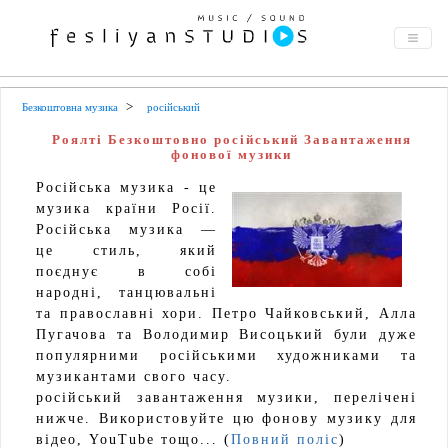
Безкоштовна музика
російський
Роялті Безкоштовно російський Завантаження
фонової музики
Російська музика - це
музика країни Росії.
Російська музика —
це стиль, який
поєднує в собі
народні, танцювальні
та православні хори. Петро Чайковський, Алла
Пугачова та Володимир Висоцький були дуже
популярними російськими художниками та
музикантами свого часу.
російський завантаження музики, перелічені
нижче. Використовуйте цю фонову музику для
відео, YouTube тощо... (
Повний поліс
)