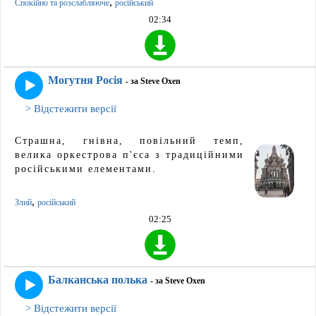
,
Спокійно та розслабляюче
російський
02:34
Могутня Росія
- за Steve Oxen
> Відстежити версії
Страшна, гнівна, повільний темп,
велика оркестрова п'єса з традиційними
російськими елементами.
,
Злий
російський
02:25
Балканська полька
- за Steve Oxen
> Відстежити версії