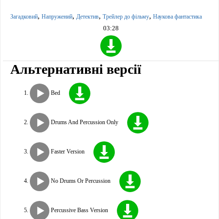
,
,
,
,
Загадковий
Напружений
Детектив
Трейлер до фільму
Наукова фантастика
03:28
Альтернативні версії
Bed
Drums And Percussion Only
Faster Version
No Drums Or Percussion
Percussive Bass Version