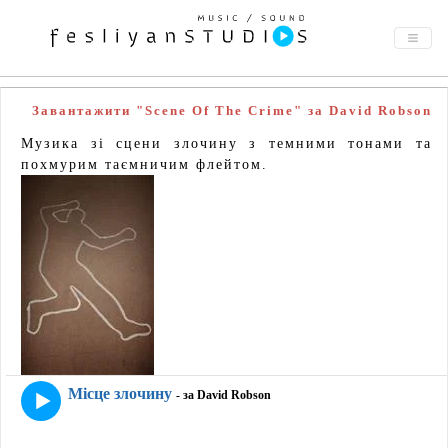
Завантажити "Scene Of The Crime" за David Robson
Музика зі сцени злочину з темними тонами та
похмурим таємничим флейтом.
Місце злочину
- за David Robson