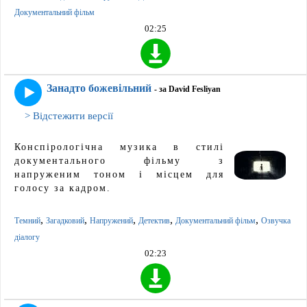
Документальний фільм
02:25
Занадто божевільний
- за David Fesliyan
> Відстежити версії
Конспірологічна музика в стилі
документального фільму з
напруженим тоном і місцем для
голосу за кадром.
,
,
,
,
,
Темний
Загадковий
Напружений
Детектив
Документальний фільм
Озвучка
діалогу
02:23