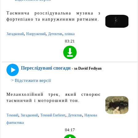
Таємнича розслідувальна музика з
фортепіано та напруженими ритмами.
,
,
,
Загадковий
Напружений
Детектив
плівка
03:21
Переслідувані спогади
- за David Fesliyan
> Відстежити версії
Меланхолійний трек, який створює
таємничий і моторошний тон.
,
,
,
,
Темний
Загадковий
Темний Ембіент
Детектив
Наукова
фантастика
04:17