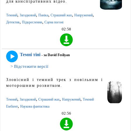
для конспіративних відео.
,
,
,
,
,
Темний
Загадковий
Паніка
Страшний жах
Напружений
,
,
Детектив
Підкреслення
Сцена погоні
02:58
Темні тіні
- за David Fesliyan
> Відстежити версії
Зловісний і темний трек з повільним і
моторошним розвитком.
,
,
,
,
Темний
Загадковий
Страшний жах
Напружений
Темний
,
Ембіент
Наукова фантастика
02:56