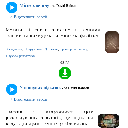
Місце злочину
- за David Robson
> Відстежити версії
Музика зі сцени злочину з темними
тонами та похмурим таємничим флейтом.
,
,
,
,
Загадковий
Напружений
Детектив
Трейлер до фільму
Наукова фантастика
03:28
У пошуках підказок
- за David Robson
> Відстежити версії
Темний і напружений трек
розслідування злочинів, де підказки
ведуть до драматичних усвідомлень.