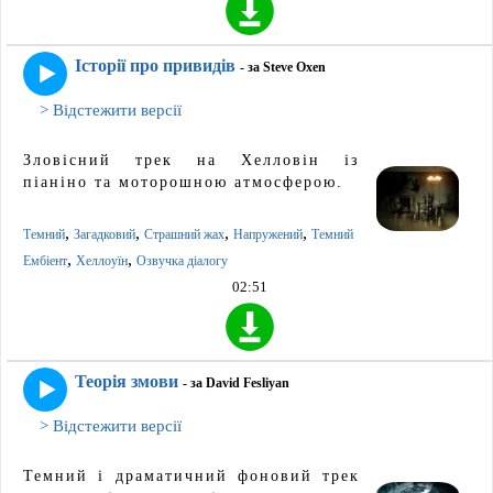
Історії про привидів
- за Steve Oxen
> Відстежити версії
Зловісний трек на Хелловін із
піаніно та моторошною атмосферою.
,
,
,
,
Темний
Загадковий
Страшний жах
Напружений
Темний
,
,
Ембіент
Хеллоуїн
Озвучка діалогу
02:51
Теорія змови
- за David Fesliyan
> Відстежити версії
Темний і драматичний фоновий трек