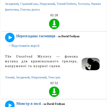
,
,
,
,
,
Загадковий
Страшний жах
Напружений
Темний Ембіент
Хеллоуїн
Наукова
,
фантастика
Озвучка діалогу
02:28
Нерозгадана таємниця
- за David Fesliyan
> Відстежити версії
The Unsolved Mystery — фонова
музика для кримінального трилера,
напруженої та нуарної сцени.
,
,
,
Темний
Загадковий
Напружений
Темп трек
02:52
Монстр в полі
- за David Fesliyan