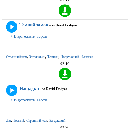
02:17
Темний замок
- за David Fesliyan
> Відстежити версії
,
,
,
,
Страшний жах
Загадковий
Темний
Напружений
Фантазія
02:10
Нащадки
- за David Fesliyan
> Відстежити версії
,
,
,
Дія
Темний
Страшний жах
Загадковий
03:20