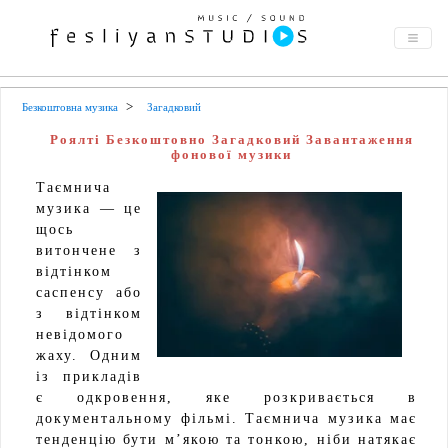
Безкоштовна музика
Загадковий
Роялті Безкоштовно Загадковий Завантаження
фонової музики
Таємнича
музика — це
щось
витончене з
відтінком
саспенсу або
з відтінком
невідомого
жаху. Одним
із прикладів
є одкровення, яке розкривається в
документальному фільмі. Таємнича музика має
тенденцію бути м’якою та тонкою, ніби натякає