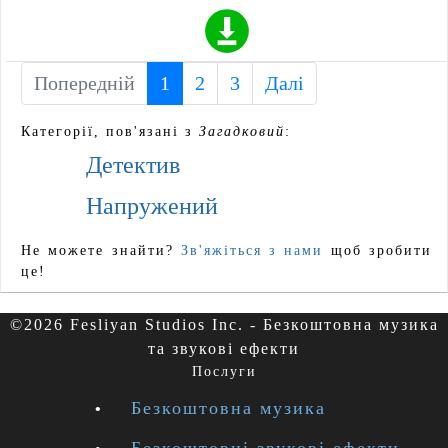
Попередній
1
(current)
2
3
Далі
Категорії, пов'язані з
Загадковий
:
Детектив
Напружений
Не можете знайти?
Зв'яжіться з нами
щоб зробити
це!
©2026 Fesliyan Studios Inc. - Безкоштовна музика
та звукові ефекти
Послуги
Безкоштовна музика