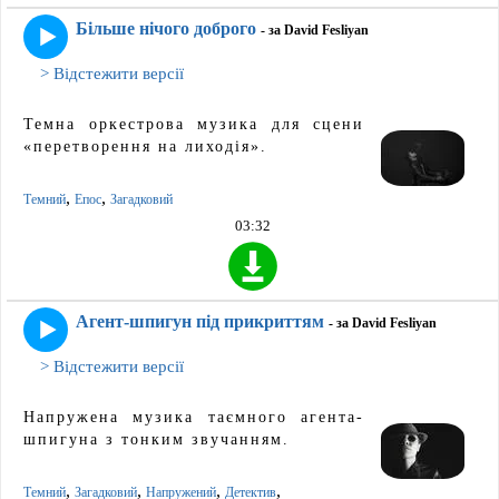
Більше нічого доброго
- за David Fesliyan
> Відстежити версії
Темна оркестрова музика для сцени
«перетворення на лиходія».
,
,
Темний
Епос
Загадковий
03:32
Агент-шпигун під прикриттям
- за David Fesliyan
> Відстежити версії
Напружена музика таємного агента-
шпигуна з тонким звучанням.
,
,
,
,
Темний
Загадковий
Напружений
Детектив