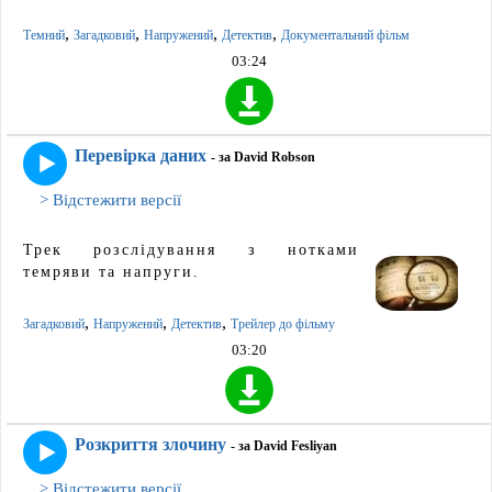
,
,
,
,
Темний
Загадковий
Напружений
Детектив
Документальний фільм
03:24
Перевірка даних
- за David Robson
> Відстежити версії
Трек розслідування з нотками
темряви та напруги.
,
,
,
Загадковий
Напружений
Детектив
Трейлер до фільму
03:20
Розкриття злочину
- за David Fesliyan
> Відстежити версії