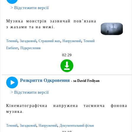
> Відстежити версії
Музика монстрів зазвичай пов’язана
з жахами та на межі.
,
,
,
,
Темний
Загадковий
Страшний жах
Напружений
Темний
,
Ембіент
Підкреслення
02:29
Розкриття Одкровення
- за David Fesliyan
> Відстежити версії
Кінематографічна напружена таємнича фонова
музика.
,
,
,
Темний
Загадковий
Напружений
Документальний фільм