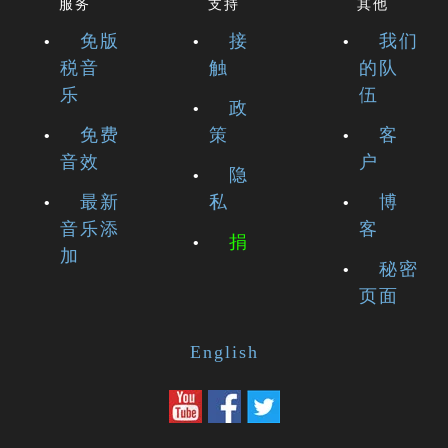
服务
支持
其他
免版
接
我们
税音
触
的队
乐
伍
政
免费
策
客
音效
户
隐
最新
私
博
音乐添
客
捐
加
秘密
页面
English